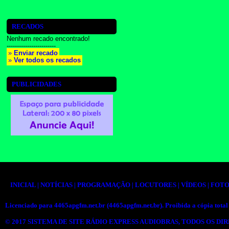
RECADOS
Nenhum recado encontrado!
------------------------
»
Enviar recado
»
Ver todos os recados
PUBLICIDADES
INICIAL
|
NOTÍCIAS
|
PROGRAMAÇÃO
|
LOCUTORES
|
VÍDEOS
|
FOTO
Licenciado para
4465apgfm.net.br (4465apgfm.net.br)
. Proibida a cópia total 
© 2017
SISTEMA DE SITE RÁDIO EXPRESS AUDIOBRAS
, TODOS OS DI