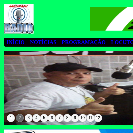
INÍCIO
NOTÍCIAS
PROGRAMAÇÃO
LOCUT
1
2
3
4
5
6
7
8
9
10
11
12