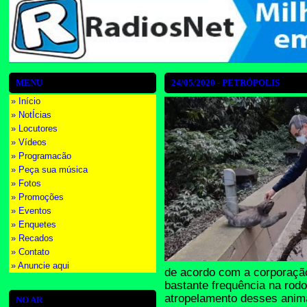
MENU
24/05/2020 - PETRÓPOLIS
» Início
» NotÍcias
» Locutores
» Vídeos
» Programacão
» Peça sua música
» Fotos
» Promoções
» Eventos
» Enquetes
» Recados
» Contato
» Anuncie aqui
de acordo com a corporação
bastante frequência na rodo
atropelamento desses anima
NO AR