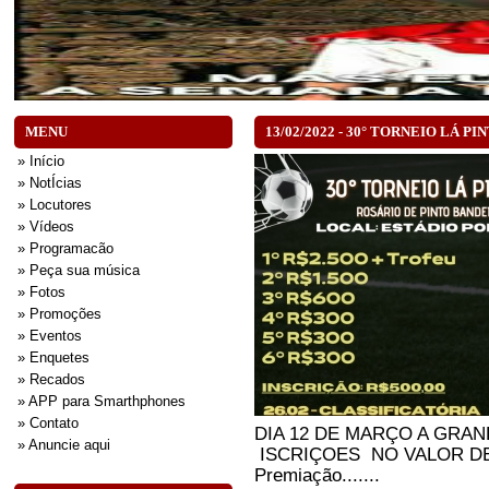
MENU
13/02/2022 - 30° TORNEIO LÁ PI
» Início
» NotÍcias
» Locutores
» Vídeos
» Programacão
» Peça sua música
» Fotos
» Promoções
» Eventos
» Enquetes
» Recados
» APP para Smarthphones
» Contato
DIA 12 DE MARÇO A GRAN
» Anuncie aqui
ISCRIÇOES NO VALOR DE
Premiação.......