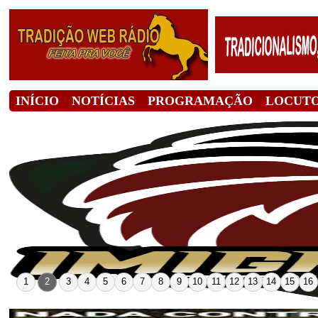
INÍCIO
NOTÍCIAS
PROGRAMAÇÃO
LOCUT
1
2
3
4
5
6
7
8
9
10
11
12
13
14
15
16