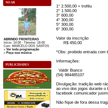
NO AR
1° 2.500,00 + troféu
2° 1.500,00
3° 600,00
4° 300,00
5° 300,00
6° 300,00
Valor da inscrição
ABRINDO FRONTEIRAS
R$ 450,00
Início: 14:00 - Término: 18:00
Com:
MARCELO DOS SANTOS
»
Ver toda programação
*Obs: proibido entrada com 
»
Peça sua música
Informações:
PUBLICIDADES
Valdir Bianco
(54) 984485107
Divulgação: tradição web rá
ao vivo dos jogos durante o t
facebook comunicador jusim
Não fique de fora dessa trag