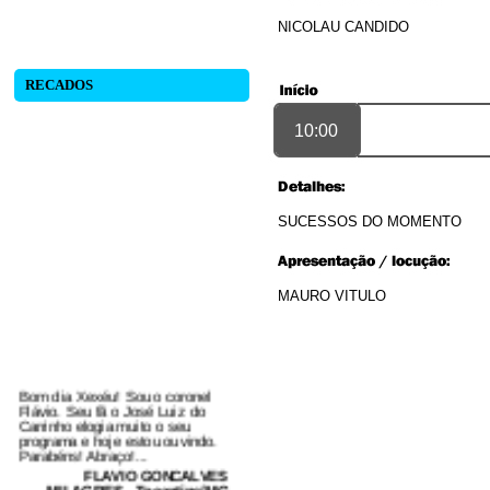
NICOLAU CANDIDO
RECADOS
10:00
SUCESSOS DO MOMENTO
MAURO VITULO
Bom dia Xexéu! Sou o coronel
Flávio. Seu fã o José Luiz do
Carrinho elogia muito o seu
programa e hoje estou ouvindo.
Parabéns! Abraço!...
FLAVIO GONCALVES
MILAGRES - Tocantins/MG