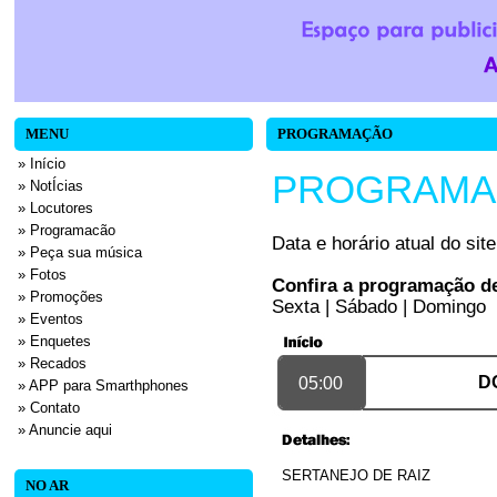
MENU
PROGRAMAÇÃO
» Início
PROGRAMA
» NotÍcias
» Locutores
» Programacão
Data e horário atual do sit
» Peça sua música
» Fotos
Confira a programação d
» Promoções
Sexta
|
Sábado
|
Domingo
» Eventos
» Enquetes
» Recados
D
05:00
» APP para Smarthphones
» Contato
» Anuncie aqui
SERTANEJO DE RAIZ
NO AR