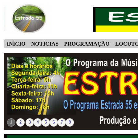
INÍCIO
NOTÍCIAS
PROGRAMAÇÃO
LOCUT
1
2
3
4
5
6
7
8