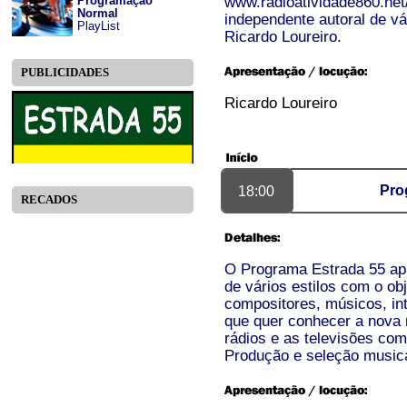
www.radioatividade860.net
Programação
Normal
independente autoral de vá
PlayList
Ricardo Loureiro.
PUBLICIDADES
Ricardo Loureiro
Pro
18:00
RECADOS
O Programa Estrada 55 apr
de vários estilos com o obj
compositores, músicos, int
que quer conhecer a nova m
rádios e as televisões co
Produção e seleção musica