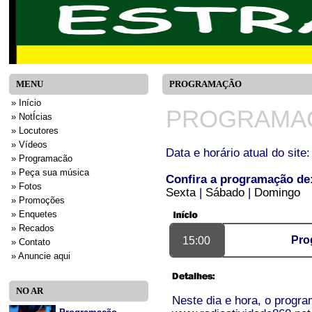
MENU
PROGRAMAÇÃO
» Início
PROGRAMAÇ
» NotÍcias
» Locutores
» Vídeos
Data e horário atual do sit
» Programacão
» Peça sua música
Confira a programação de
» Fotos
Sexta
|
Sábado
|
Domingo
» Promoções
» Enquetes
» Recados
Pro
15:00
» Contato
» Anuncie aqui
NO AR
Neste dia e hora, o progra