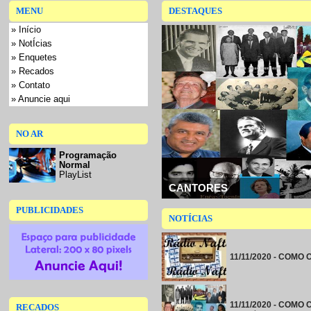
MENU
DESTAQUES
» Início
» NotÍcias
» Enquetes
» Recados
» Contato
» Anuncie aqui
NO AR
Programação
Normal
PlayList
CANTORES
PUBLICIDADES
NOTÍCIAS
11/11/2020 - COMO
11/11/2020 - COM
RECADOS