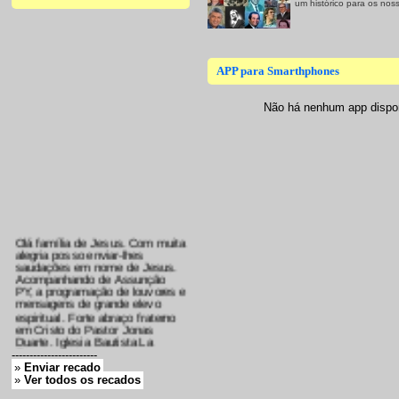
um histórico para os nos
APP para Smarthphones
Não há nenhum app dispon
Olá família de Jesus. Com muita
alegria posso enviar-lhes
saudações em nome de Jesus.
Acompanhando de Assunção
PY, a programação de louvores e
mensagens de grande elevo
espiritual. Forte abraço fraterno
em Cristo do Pastor Jonas
Duarte. Iglesia Bautista La
Esperanza...
------------------------
Pastor Jonas Duarte -
»
Enviar recado
Asunción -py/Central
»
Ver todos os recados
17/06/2025 - 19:06