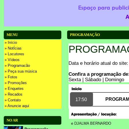
MENU
PROGRAMAÇÃO
» Início
PROGRAMAÇ
» NotÍcias
» Locutores
» Vídeos
Data e horário atual do site
» Programacão
» Peça sua música
Confira a programação de
» Fotos
Sexta
|
Sábado
|
Domingo
» Promoções
» Enquetes
» Recados
PROGRAM
17:50
» Contato
» Anuncie aqui
NO AR
e
DJALMA BERNARDO