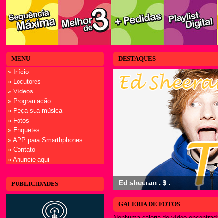
MENU
DESTAQUES
» Início
» Locutores
» Vídeos
» Programacão
» Peça sua música
» Fotos
» Enquetes
» APP para Smarthphones
» Contato
» Anuncie aqui
Ed sheeran . $ .
PUBLICIDADES
GALERIA DE FOTOS
Nenhuma galeria de vídeo encontrad