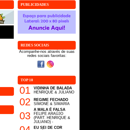
PUBLICIDADES
REDES SOCIAIS
Acompanhe-nos através de suas
redes sociais favoritas:
TOP 10
01
VIDINHA DE BALADA
HENRIQUE & JULIANO
02
REGIME FECHADO
SIMONE & SIMARIA
A MALA É FALSA
03
FELIPE ARAÚJO
(PART. HENRIQUE &
JULIANO) -
04
EU SEI DE COR