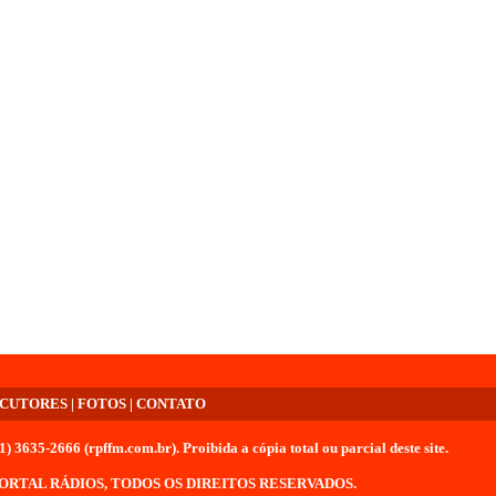
CUTORES
|
FOTOS
|
CONTATO
 3635-2666 (rpffm.com.br)
. Proibida a cópia total ou parcial deste site.
PORTAL RÁDIOS
, TODOS OS DIREITOS RESERVADOS.