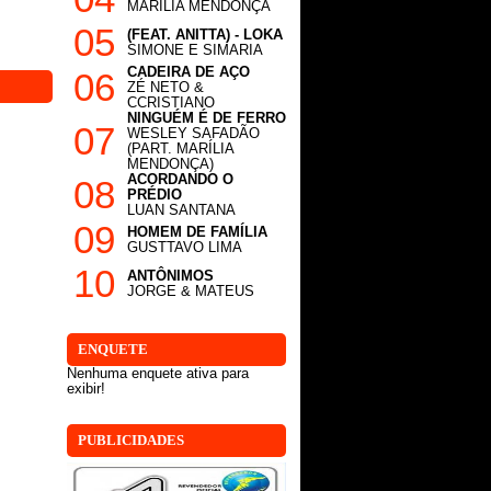
MARÍLIA MENDONÇA
05
(FEAT. ANITTA) - LOKA
SIMONE E SIMARIA
CADEIRA DE AÇO
06
ZÉ NETO &
CCRISTIANO
NINGUÉM É DE FERRO
07
WESLEY SAFADÃO
(PART. MARÍLIA
MENDONÇA)
ACORDANDO O
08
PRÉDIO
LUAN SANTANA
09
HOMEM DE FAMÍLIA
GUSTTAVO LIMA
10
ANTÔNIMOS
JORGE & MATEUS
ENQUETE
Nenhuma enquete ativa para
exibir!
PUBLICIDADES