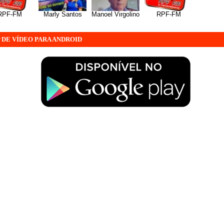
RPF-FM
Marly Santos
Manoel Virgolino
RPF-FM
 DE VÍDEO PARA ANDROID