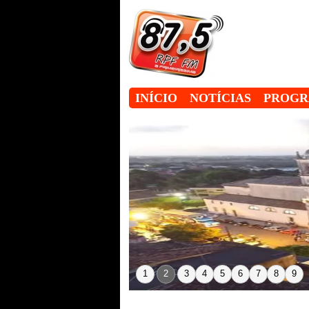
INÍCIO
NOTÍCIAS
PROG
1
2
3
4
5
6
7
8
9