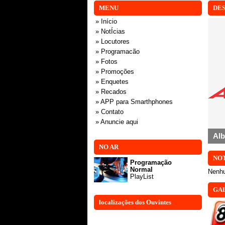
MENU
DE
» Início
» NotÍcias
» Locutores
» Programacão
» Fotos
» Promoções
» Enquetes
» Recados
» APP para Smarthphones
» Contato
» Anuncie aqui
Car
Al
NO AR
NOT
Programação
Normal
Nenhu
PlayList
GAL
localizações dos Ouvintes