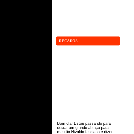
RECADOS
Bom dia! Estou passando para
deixar um grande abraço para
meu tio Nivaldo feliciano e dizer
que estou com saudades. Sou