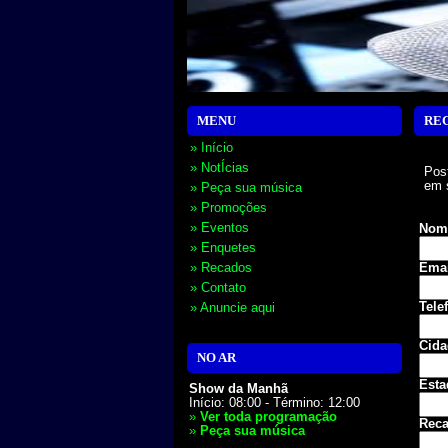
MENU
RE
» Início
» NotÍcias
Post
em 
» Peça sua música
» Promoções
» Eventos
Nom
» Enquetes
» Recados
Emai
» Contato
Tele
» Anuncie aqui
Cida
NO AR
Esta
Show da Manhã
Início: 08:00 - Término: 12:00
»
Ver toda programação
Reca
»
Peça sua música