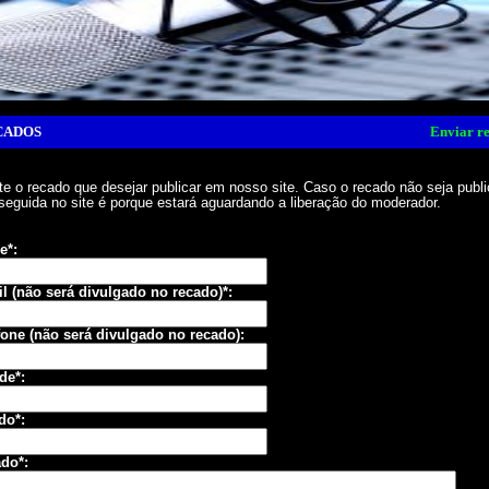
CADOS
Enviar r
e o recado que desejar publicar em nosso site. Caso o recado não seja publ
seguida no site é porque estará aguardando a liberação do moderador.
e*:
l (não será divulgado no recado)*:
fone (não será divulgado no recado):
de*:
do*:
do*: