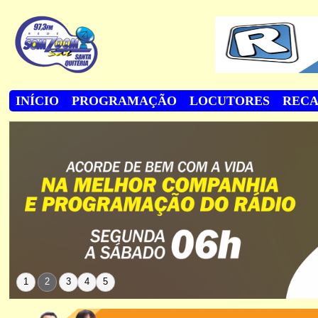
INÍCIO
PROGRAMAÇÃO
LOCUTORES
REC
1
2
3
4
5