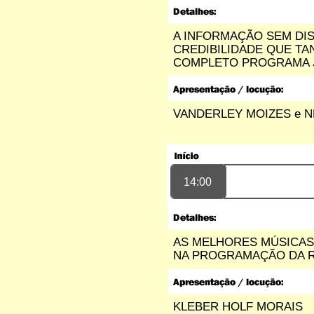
da Conceição assunto do
interesse partilha de bens pois
eles tem o mesmo direitos que
A INFORMAÇÃO SEM DIS
eu agradeço desde já...
CREDIBILIDADE QUE TA
Quitéria Maria da Fonseca
Barbosa - Porto Velho/RO
COMPLETO PROGRAMA J
17/02/2021 - 18:46
-----------------------
cu legal...
cu lima - cu russas/cu
VANDERLEY MOIZES
e
N
05/02/2021 - 15:20
-----------------------
Poderia tocar a
musica,,desaprender do brunno
carvalho p enato salvador com
14:00
amor e carinho,,blz...
monica yara - russas/ce
02/02/2021 - 11:14
-----------------------
Sou microempreendedor a 5
AS MELHORES MÚSICAS,
anos sou solteiro , fiquei dez
NA PROGRAMAÇÃO DA R
meses preso o meu advogado
deu entrada no meu auxílio mais
até agora não tive resultados
está com 7 meses que fui solto,
eu tenho direito no auxílio? O
que posso fazer?...
KLEBER HOLF MORAIS