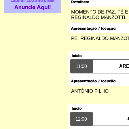
-----------------------
MOMENTO DE PAZ, FÉ E
Olá pessoal, tudo bem? Aqui é a Marcelle Reis, sou
uma dona de casa de Maceió que recebeu um
REGINALDO MANZOTTI.
convite pra gravar umas músicas e terminou que
ficou muito bacana. Envio a vocês a Desapeguei
Perdeu que vem recebendo muitos elogios e está
rolando legal nas redes e rádios. Mesmo sendo meu
primeiro trabalho musical, está tendo uma aceitação
PE. REGINALDO MANZOT
grande, o que me deixa extremamente feliz.
https://www.suamusica.com.br/MarcelleReis_/avisa-
a-ele-ai Espero que a equipe e o público também
curtam muit...
marcelle reis - maceio/AL
22/06/2021 - 0:44
ARE
11:00
-----------------------
Queria que você tocasse pra
mim a música nunca foi sorte
sempre foi Deus Tarciso do
acordeon...
ANTÓNIO FILHO
Irani e jordel bezerra - Riachão
trairi/Ceará
18/05/2021 - 16:13
-----------------------
Procuro filhos de José Pedro
Fonseca da Conceição
12:00
69984014709 falar com Quitéria
Maria da Fonseca Barbosa a
filha do seu José Pedro Fonseca