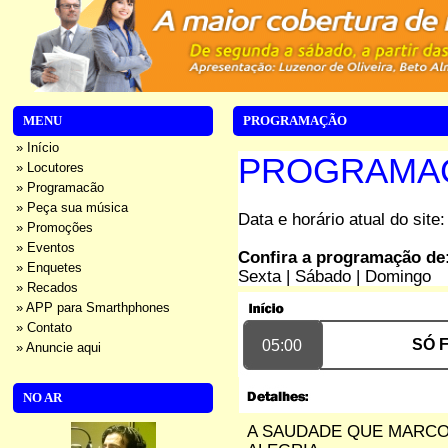
MENU
PROGRAMAÇÃO
» Início
PROGRAMAÇ
» Locutores
» Programacão
» Peça sua música
Data e horário atual do site
» Promoções
» Eventos
Confira a programação de
» Enquetes
Sexta
|
Sábado
|
Domingo
» Recados
» APP para Smarthphones
» Contato
SÓ 
05:00
» Anuncie aqui
NO AR
A SAUDADE QUE MARCOU