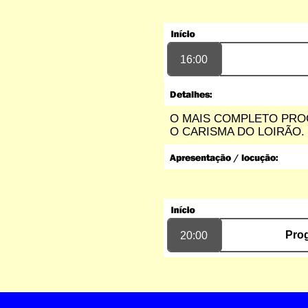
Valdernando Ferreira do
Nascimento - Tianguá/Ceará
23/05/2020 - 8:03
-----------------------
Tenho um tio que faz a muito
16:00
tempo não temos noticias, ele
morava ai em santa quiteria, sru
nome é jose ferreira vaz casado
com uma senhora chamada
"toinha" , meu pai é francisco
das chagas ferreira vaz ele tem
O MAIS COMPLETO PRO
muitos irmão: penha, onofre,
cicero, rosa, manuel , joão .
O CARISMA DO LOIRÃO.
Queria ajuda pra encontrar ele,
não sei se ainda está vivo, ele é
de itapajé, quem é de santa
quiteria é sua esposa toinha!!!
Meu numero (85) 985399931 é
zap , moro em fortaleza!!!
Obrigado!!...
Tulio Rodrigo -
Fortaleza/Ceará
08/03/2020 - 14:52
Pro
20:00
-----------------------
desculpa eu não devia ter
colacado aquilo eu não pensei
antes de colocar e pra conpesar
toca a´´i pelado em santos...
josé airton lima - russas/CE