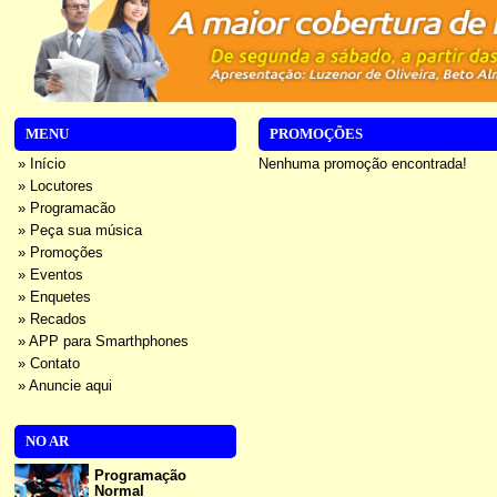
MENU
PROMOÇÕES
» Início
Nenhuma promoção encontrada!
» Locutores
» Programacão
» Peça sua música
» Promoções
» Eventos
» Enquetes
» Recados
» APP para Smarthphones
» Contato
» Anuncie aqui
NO AR
Programação
Normal