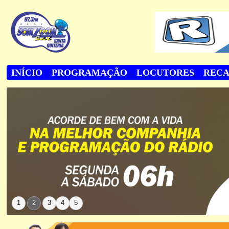
INÍCIO
PROGRAMAÇÃO
LOCUTORES
REC
1
2
3
4
5