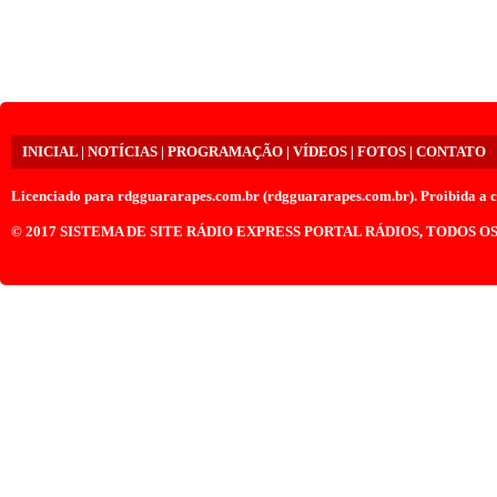
INICIAL
|
NOTÍCIAS
|
PROGRAMAÇÃO
|
VÍDEOS
|
FOTOS
|
CONTATO
Licenciado para
rdgguararapes.com.br (rdgguararapes.com.br)
. Proibida a c
© 2017
SISTEMA DE SITE RÁDIO EXPRESS PORTAL RÁDIOS
, TODOS O