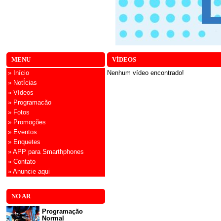
MENU
VÍDEOS
» Início
Nenhum vídeo encontrado!
» NotÍcias
» Vídeos
» Programacão
» Fotos
» Promoções
» Eventos
» Enquetes
» APP para Smarthphones
» Contato
» Anuncie aqui
NO AR
Programação
Normal