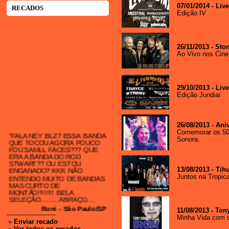
07/01/2014 - Liv
RECADOS
Edição IV
26/11/2013 - St
Ao Vivo nos Cin
29/10/2013 - Liv
Edição Jundiaí
26/08/2013 - Ani
"FALA NEY BLZ? ESSA BANDA
Comemorar os 50 
QUE TOCOU AGORA POUCO
Sonora.
FOU SAMLL FACES??? QUE
ERA A BANDA DO ROD
STWART?? OU ESTOU
ENGANADO? KKK NÃO
13/08/2013 - Ti
ENTENDO MUITO DE BANDAS
Juntos na Tropic
MAS CURTO DE
MONTÃO!!!!!!!! BELA
SELEÇÃO.........ABRAÇO....
Roni - São Paulo/SP
18/10/2023 - 16:53
11/08/2013 - To
------------------------
Minha Vida com 
-----------------------
»
Enviar recado