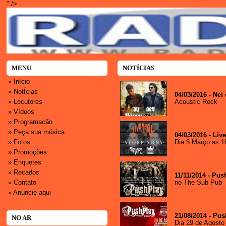
MENU
NOTÍCIAS
» Início
» NotÍcias
04/03/2016 - Nei 
» Locutores
Acoustic Rock
» Vídeos
» Programacão
» Peça sua música
04/03/2016 - Live
» Fotos
Dia 5 Março as 1
» Promoções
» Enquetes
» Recados
11/11/2014 - Pus
» Contato
no The Sub Pub
» Anuncie aqui
21/08/2014 - Pu
NO AR
Dia 29 de Agosto