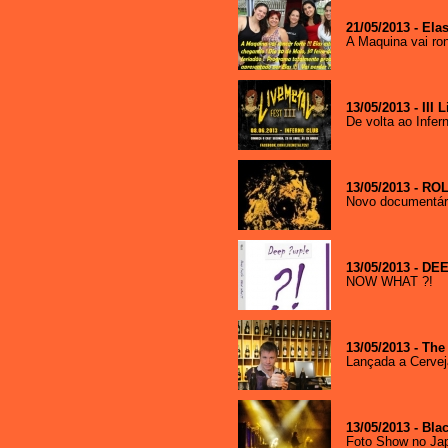
28/09/2017 - 14:29
21/05/2013 - Ela
-----------------------
A Maquina vai ronc
Boa tarde Ney, arrebentando
como sempre... abraços......
Edinei Rberto Pescaroli - São
Paulo/SP
13/05/2013 - III 
29/08/2017 - 17:11
De volta ao Infern
-----------------------
Fla brother, tamo junto, essa
rádio continua do Maranhão,
vamo que vamo é nós Alemão
13/05/2013 - R
MC Águias Pôr do Sol....
Novo documentár
Claudio Roberto Natiello - São
Paulo/SP
15/07/2017 - 13:04
-----------------------
13/05/2013 - D
NOW WHAT ?!
Ribamar. Cara vc é bonito pa
porra. Puta inveja. Ah se eu
fosse mulher....
Marcio Jurubeba Ribamar -
Seatle/Oklahoma
13/05/2013 - The
Lançada a Cerve
17/06/2017 - 16:50
-----------------------
Muitas saudades de vocês.
Continuo sempre plugado!...
13/05/2013 - Bla
Guilherme Maverick - São
Foto Show no Jap