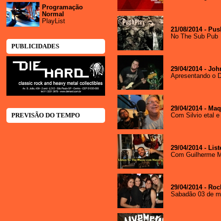
Programação
Normal
PlayList
21/08/2014 - Pus
No The Sub Pub
PUBLICIDADES
29/04/2014 - Jo
Apresentando o D
29/04/2014 - Ma
PREVISÃO DO TEMPO
Com Silvio etal e
29/04/2014 - Lis
Com Guilherme M
29/04/2014 - Roc
Sabadão 03 de m