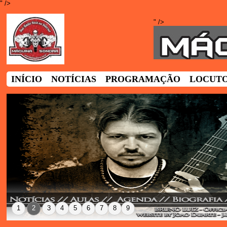
" />
INÍCIO
NOTÍCIAS
PROGRAMAÇÃO
LOCUT
1
2
3
4
5
6
7
8
9