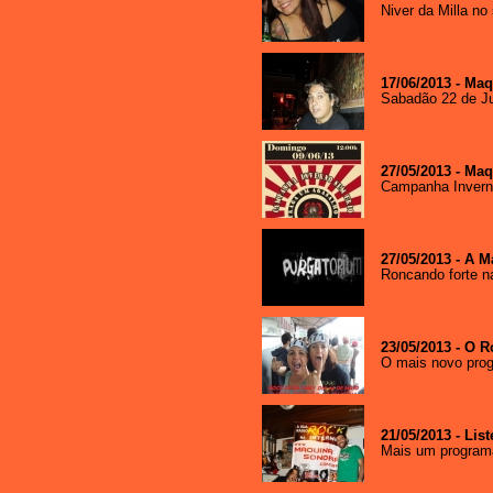
Niver da Milla no
Klinger disney - Miami
Gardens/FL
01/12/2019 - 17:54
-----------------------
17/06/2013 - Ma
BOA TARDE PESSOAL...
Sabadão 22 de J
EDSON ROCKEIRO - SANTO
ANDRÉ/SÃO PAULO
23/11/2019 - 12:36
-----------------------
27/05/2013 - Ma
Campanha Invern
Bom dia Ney, vai mandando bem
aí .....
Edinei Pescaroli - São
paulo/São paulo
27/05/2013 - A 
22/05/2019 - 8:46
Roncando forte na
-----------------------
Anybody in there???...
Guilherme Golgatti - São
Paulo/SP
23/05/2013 - O 
07/03/2018 - 16:58
O mais novo prog
-----------------------
Salve Salve NEy e galera da
Maquina Sonora, passando pra
agradecer a programação esta
21/05/2013 - Lis
muito boa hoje!!!Valeu Abração e
Mais um program
bora curtir!!!!...
Roni - são paulo/sp