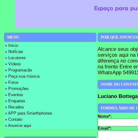
MENU
POR QUE ANUNCIA
» Início
Alcance seus obj
» NotÍcias
serviços aqui na
» Locutores
diferença no comé
» Vídeos
na frente Entre e
» Programacão
WhatsApp 549911
» Peça sua música
» Fotos
NOME DO CONTAT
» Promoções
» Eventos
Luciano Bottega
» Enquetes
» Recados
FORMULÁRIO DE 
» APP para Smarthphones
Nome*:
» Contato
» Anuncie aqui
Email*: