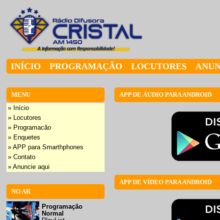
INÍCIO
PROGRAMAÇÃO
LOCUTORES
ANUN
MENU
APP DE ÁUDIO PARA ANDROID
» Início
» Locutores
» Programacão
» Enquetes
» APP para Smarthphones
» Contato
» Anuncie aqui
APP DE VÍDEO PARA ANDROID
NO AR
Programação
Normal