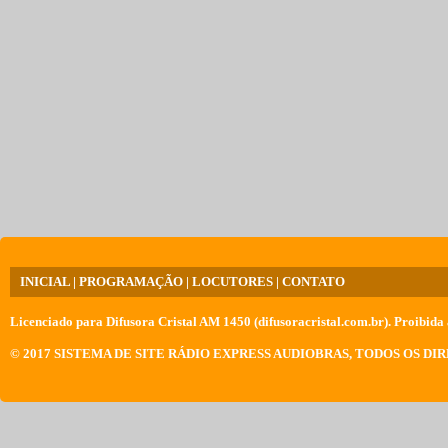
INICIAL
|
PROGRAMAÇÃO
|
LOCUTORES
|
CONTATO
Licenciado para
Difusora Cristal AM 1450 (difusoracristal.com.br)
. Proibida 
© 2017
SISTEMA DE SITE RÁDIO EXPRESS AUDIOBRAS
, TODOS OS DI