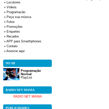
» Locutores
» Vídeos
» Programacão
» Peça sua música
» Fotos
» Promoções
» Enquetes
» Recados
» APP para Smarthphones
» Contato
» Anuncie aqui
NO AR
Programação
Normal
PlayList
RADIO NET MANIA
RADIO NET MANIA
PUBLICIDADES