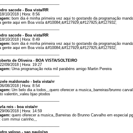
--------------------------------------------------
edro sacode - Boa vista/RR
18/10/2018 | Hora: 8:56
agem:
bom dia é minha primeira vez aqui to gostando da programação mand
ra gente aqui em Boa vista &#10084;&#127929;&#127925;&#127932;
--------------------------------------------------
edro sacode - Boa vista/RR
18/10/2018 | Hora: 8:49
agem:
bom dia é minha primeira vez aqui to gostando da programação mand
ra gente aqui em Boa vista &#10084;&#127929;&#127925;&#127932;
--------------------------------------------------
oberto de Oliveira - BOA VISTA/SOLTEIRO
22/09/2018 | Hora: 19:27
agem:
Uma programação nota mil parabéns amigo Martin Pereira
--------------------------------------------------
izele maldonado - bela vista/rr
06/08/2018 | Hora: 8:54
agem:
Um belo dia a todos,,,quero oferecer a musica,,barreiras/brunno carva
to valentin,,valeu bjao ptodos
--------------------------------------------------
rla reis - boa vista/rr
29/06/2018 | Hora: 14:59
agem:
quero oferecer a musica,,Barreiras do Brunno Carvalho em especial pg
z com mmui carinho,,,
--------------------------------------------------
edro veloso - sao paulo/sp