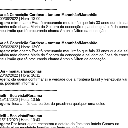
--------------------------------------------------
va dá Conceição Cardoso - tuntum Maranhão/Maranhão
09/06/2022 | Hora: 13:00
agem:
mim chamo Eva tô procurando meu irmão que fais 33 anos que ele sa
minha mãe chama Maria do Socorro da conceção e pai domigo José da conc
 meu irmão que tô procurando chama Antonio Nilton da conceção
--------------------------------------------------
va dá Conceição Cardoso - tuntum Maranhão/Maranhão
09/06/2022 | Hora: 13:00
agem:
mim chamo Eva tô procurando meu irmão que fais 33 anos que ele sa
minha mãe chama Maria do Socorro da conceção e pai domigo José da conc
 meu irmão que tô procurando chama Antonio Nilton da conceção
--------------------------------------------------
Osi - manaus/amazonas
23/02/2022 | Hora: 16:11
agem:
ola queria confirmar si e verdade que a fronteira brasil y venezuela vai 
a, poderiam informar ¿
--------------------------------------------------
ielli - Boa vista/Roraima
15/11/2020 | Hora: 10:55
agem:
Toca a músicas barões da pisadinha qualquer uma deles
--------------------------------------------------
ielli - Boa vista/Roraima
15/11/2020 | Hora: 10:43
agem:
Por favor quem encontrou a cateira do Jackson Inácio Gomes na