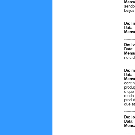
Mens
programação. Estou ouvindo
sendo
aqui de Belo Horizonte MG....
beijo
Martynis.cruz - Belo
Horizonte/MG
---------
27/10/2019 - 13:08
De: li
-----------------------
Data: 
Mens
Amei encontrar essa rádio
novamente amo de mais ouvir
---------
as músicas .saudades, muitos
De: 
bjs e abraços amo vcs!...
Data: 
Jane feitoza -
Mens
Manaus/Amazonas
no cid
16/05/2019 - 1:05
---------
-----------------------
De: m
Boa noite sou o khrysthian do
Data: 
bairro aeroporto.estou vendendo
Mens
uma chacara na refial do
contin
bointento enteresados ligar
produ
nesse numero. 95991381797
o que
para melhores informaçoes...
renda
produ
khrysthian matheus - boa
que e
vista/Roraima
20/01/2019 - 23:16
---------
-----------------------
De: j
Data: 
bom dia é minha primeira vez aqui to
Mens
gostando da programação manda um alô
pra gente aqui em Boa vista
---------
&#10084;&#127929;&#127925;&#127932;...