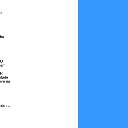
el
lha
DO
 em
RR.
idade
ve na
ndo na