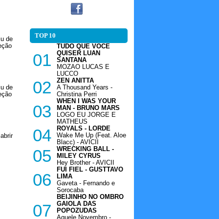
TOP 10
iu de
eção
TUDO QUE VOCE
QUISER LUAN
01
SANTANA
MOZAO LUCAS E
LUCCO
ZEN ANITTA
02
iu de
A Thousand Years -
eção
Christina Perri
WHEN I WAS YOUR
03
MAN - BRUNO MARS
LOGO EU JORGE E
MATHEUS
ROYALS - LORDE
04
Wake Me Up (Feat. Aloe
abrir
Blacc) - AVICII
WRECKING BALL -
05
MILEY CYRUS
Hey Brother - AVICII
FUI FIEL - GUSTTAVO
06
LIMA
Gaveta - Fernando e
Sorocaba
BEIJINHO NO OMBRO
GAIOLA DAS
07
POPOZUDAS
Aquele Novembro -