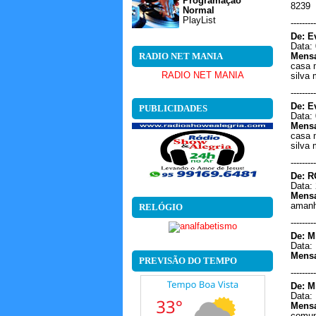
Programação
8239
Normal
PlayList
---------
De: E
Data: 
RADIO NET MANIA
Mens
casa 
RADIO NET MANIA
silva
---------
De: E
PUBLICIDADES
Data: 
Mens
casa 
silva
---------
De: R
Data: 
Mens
amanh
RELÓGIO
---------
De: M
Data: 
Mens
PREVISÃO DO TEMPO
---------
De: M
Data: 
Mens