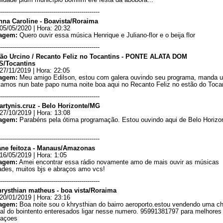
idade pium município bomfim ere festa da abóbora...
--------------------------------------------------
nna Caroline - Boavista/Roraima
05/05/2020 | Hora: 20:32
agem:
Quero ouvir essa música Henrique e Juliano-flor e o beija flor
--------------------------------------------------
ião Urcino / Recanto Feliz no Tocantins - PONTE ALATA DOM
/Tocantins
27/11/2019 | Hora: 22:05
agem:
Meu amigo Edilson, estou com galera ouvindo seu programa, manda 
stamos nun bate papo numa noite boa aqui no Recanto Feliz no estão do Tocan
--------------------------------------------------
artynis.cruz - Belo Horizonte/MG
27/10/2019 | Hora: 13:08
agem:
Parabéns pela ótima programação. Estou ouvindo aqui de Belo Horizo
--------------------------------------------------
ane feitoza - Manaus/Amazonas
16/05/2019 | Hora: 1:05
agem:
Amei encontrar essa rádio novamente amo de mais ouvir as músicas
ades, muitos bjs e abraços amo vcs!
--------------------------------------------------
hrysthian matheus - boa vista/Roraima
20/01/2019 | Hora: 23:16
agem:
Boa noite sou o khrysthian do bairro aeroporto.estou vendendo uma c
fial do bointento enteresados ligar nesse numero. 95991381797 para melhores
maçoes