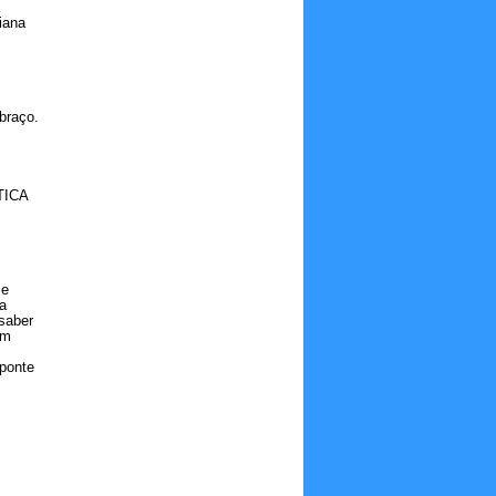
iana
braço.
TICA
 e
 a
saber
em
 ponte