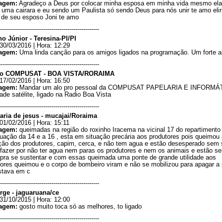
agem:
Agradeço a Deus por colocar minha esposa em minha vida mesmo ela
 uma cairara e eu sendo um Paulista só sendo Deus para nós unir te amo elir
s de seu esposo Joni te amo
--------------------------------------------------
no Júnior - Teresina-PI/PI
30/03/2016 | Hora: 12:29
agem:
Uma linda canção para os amigos ligados na programação. Um forte a
--------------------------------------------------
Ivo COMPUSAT - BOA VISTA/RORAIMA
17/02/2016 | Hora: 16:50
agem:
Mandar um alo pro pessoal da COMPUSAT PAPELARIA E INFORMÁ
ade satélite, ligado na Radio Boa Vista
--------------------------------------------------
aria de jesus - mucajai/Roraima
01/02/2016 | Hora: 15:11
agem:
queimadas na região do roxinho Iracema na vicinal 17 do repartimento
uação da 14 e a 16 , esta em situação precária aos produtores pois queimou
ção dos produtores, capim, cerca, e não tem agua e estão desesperado sem 
 fazer por não ter agua nem paras os produtores e nem os animais e estão s
 pra se sustentar e com essas queimada uma ponte de grande utilidade aos
tores queimou e o corpo de bombeiro viram e não se mobilizou para apagar a
stava em c
--------------------------------------------------
orge - jaguaruana/ce
31/10/2015 | Hora: 12:00
agem:
gosto muito toca só as melhores, to ligado
--------------------------------------------------