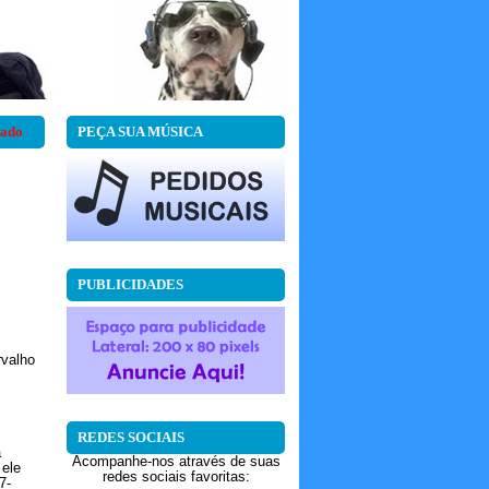
cado
PEÇA SUA MÚSICA
PUBLICIDADES
rvalho
REDES SOCIAIS
a
Acompanhe-nos através de suas
 ele
redes sociais favoritas:
7-