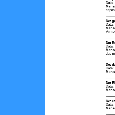
Data: 
tuntum Maranhão/Maranhão
Mens
09/06/2022 - 13:00
esposa
-----------------------
---------
mim chamo Eva tô procurando
De: g
meu irmão que fais 33 anos que
Data: 
ele saiu de casa minha mãe
Mens
chama Maria do Socorro da
Venez
conceção e pai domigo José da
conceção silva meu irmão que tô
---------
procurando chama Antonio Nilton
De: Ro
da conceção...
Data: 
Eva dá Conceição Cardoso -
Mens
tuntum Maranhão/Maranhão
das m
09/06/2022 - 13:00
---------
-----------------------
De: d
ola queria confirmar si e verdade
Data: 
que a fronteira brasil y venezuela
Mens
vai abrir amanha, poderiam
informar ¿...
---------
ROsi - manaus/amazonas
De: E
23/02/2022 - 16:11
Data: 
Mens
-----------------------
---------
Toca a músicas barões da
pisadinha qualquer uma deles...
De: e
Data: 
Mielli - Boa vista/Roraima
Mens
15/11/2020 - 10:55
-----------------------
---------