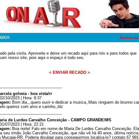
ADOS
Enviar re
ado pela visita. Aproveite e deixe um recado aqui para nós e para todos que
am nosso site, pois aqui o espaço é todo seu.
< ENVIAR RECADO >
--------------------------------------------------
rcela golveia - boa vista/rr
02/10/2023 | Hora: 9:37
agem:
Bom dia,,,quero ouvir e dedicar a musica,,Mais ninguem do brunno ca
elo queiroz com amo e carinho,,blz
--------------------------------------------------
aria de Lurdes Carvalho Conceição - CAMPO GRANDE/MS
31/07/2023 | Hora: 22:21
agem:
Boa noite! Falo em nome de Maria De Lurdes Carvalho Conceição. El
a seu irmão João Carvalho Conceição, que não vê há 40 anos, última notícia
a Mucajai-RR. Poderia divulgar para conseguirmos localiza-lo? contato 67 991