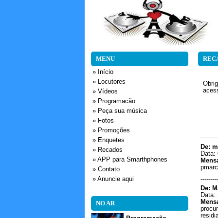
MENU
REC
» Início
» Locutores
Obrig
acess
» Vídeos
» Programacão
» Peça sua música
» Fotos
» Promoções
---------
» Enquetes
De: ma
» Recados
Data: 
» APP para Smarthphones
Mens
pmarc
» Contato
» Anuncie aqui
---------
De: M
Data: 
Mens
NO AR
procur
residi