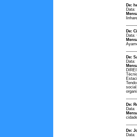
De: he
Por favor quem encontrou a
Data: 
cateira do Jackson Inácio
Mens
Gomes na comunidade pium
linhar
município bomfim ere festa da
abóbora......
---------
Mielli - Boa vista/Roraima
De: C
15/11/2020 - 10:43
Data: 
-----------------------
Mens
Ayame
Quero ouvir essa música
Henrique e Juliano-flor e o beija
---------
flor...
De: S
Anna Caroline -
Data: 
Boavista/Roraima
Mens
05/05/2020 - 20:32
DIREI
Técni
-----------------------
Estac
Meu amigo Edilson, estou com
Tendo 
galera ouvindo seu programa,
socia
manda um alô aí, estamos nun
organ
bate papo numa noite boa aqui
---------
no Recanto Feliz no estão do
Tocantins....
De: R
Data: 
Tião Urcino / Recanto Feliz no
Mens
Tocantins - PONTE ALATA
cidad
DOM JESUS/Tocantins
27/11/2019 - 22:05
---------
-----------------------
De: J
Data: 
Parabéns pela ótima