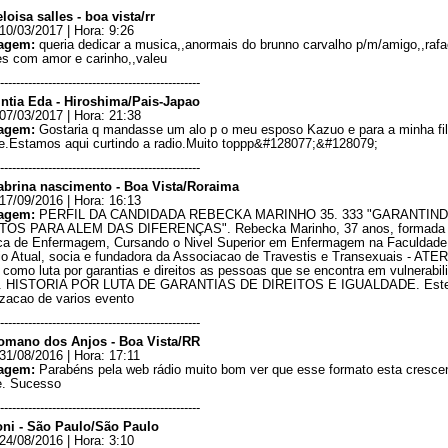
loisa salles - boa vista/rr
10/03/2017 | Hora: 9:26
agem:
queria dedicar a musica,,anormais do brunno carvalho p/m/amigo,,rafa
es com amor e carinho,,valeu
--------------------------------------------------
intia Eda - Hiroshima/Pais-Japao
07/03/2017 | Hora: 21:38
agem:
Gostaria q mandasse um alo p o meu esposo Kazuo e para a minha fi
.Estamos aqui curtindo a radio.Muito toppp&#128077;&#128079;
--------------------------------------------------
abrina nascimento - Boa Vista/Roraima
17/09/2016 | Hora: 16:13
agem:
PERFIL DA CANDIDADA REBECKA MARINHO 35. 333 "GARANTIN
TOS PARA ALEM DAS DIFERENÇAS". Rebecka Marinho, 37 anos, formada
ca de Enfermagem, Cursando o Nivel Superior em Enfermagem na Faculdade
io Atual, socia e fundadora da Associacao de Travestis e Transexuais - ATE
como luta por garantias e direitos as pessoas que se encontra em vulnerabil
l. HISTORIA POR LUTA DE GARANTIAS DE DIREITOS E IGUALDADE. Este
izacao de varios evento
--------------------------------------------------
omano dos Anjos - Boa Vista/RR
31/08/2016 | Hora: 17:11
agem:
Parabéns pela web rádio muito bom ver que esse formato esta cresce
e. Sucesso
--------------------------------------------------
oni - São Paulo/São Paulo
24/08/2016 | Hora: 3:10