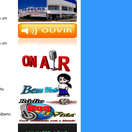
a um
a um
lho
ilberto