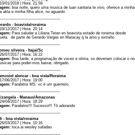
10/01/2018 | Hora: 21:59
agem:
boa noite, quero uma musica de luan santana te vivo, oferece a minha
 akla e minha filha alice, no aguardo.
--------------------------------------------------
erardo - boavista/roraima
19/12/2017 | Hora: 20:14
agem:
Para saludar a Liliana Teran en boavista estado de roraima desde
uela. .de parte de Gerardo Vargas en Maracay q la amo y extraño
--------------------------------------------------
meu silveira - Itajai/Sc
26/07/2017 | Hora: 16:22
agem:
Boa tarde, a programação de voces e otima, so deveriam colocar o n
usicas para poder-mos baixar, obrigado.
--------------------------------------------------
amosiel alencar - boa vista/Roraima
17/06/2017 | Hora: 19:00
agem:
Parabéns MS. vc é um guerreiro.
--------------------------------------------------
lizangela - Manaus/Amazonas
24/04/2017 | Hora: 18:29
agem:
Parabéns!!! Sucesso!!! Tô adorando
--------------------------------------------------
di - boa vista/roraima
26/03/2017 | Hora: 10:16
agem:
toca ai wesley safadao
--------------------------------------------------