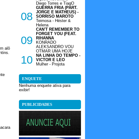
Diego Torres e TiagO
GUERRA FRIA (PART.
JORGE E MATHEUS) -
08
SORRISO MAROTO
Teimosa - Héster &
Helena
CAN'T REMEMBER TO
FORGET YOU (FEAT.
09
RIHANNA
KONRADO
ALEKSANDRO VOU
um alô
OTMAR UMA HOJE
tins.
NA LINHA DO TEMPO -
10
VICTOR E LEO
Mulher - Projota
nte
ENQUETE
Nenhuma enquete ativa para
exibir!
PUBLICIDADES
hacara