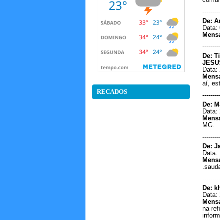
comun
---------
De: A
Data: 
Mens
---------
De: T
JESUS
Data: 
Mens
aí, e
RECADOS
---------
De: M
Data: 
Mens
MG.
---------
De: J
Data: 
Mens
.saud
---------
De: k
Data: 
Mens
na re
infor
Bom dia,,,quero ouvir e dedicar a