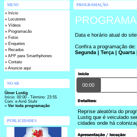
MENU
PROGRAMAÇÃO
» Início
PROGRAMA
» Locutores
» Vídeos
» Programacão
Data e horário atual do sit
» Fotos
» Enquetes
Confira a programação de:
» Recados
Segunda
|
Terça
|
Quarta
» APP para Smarthphones
» Contato
» Anuncie aqui
NO AR
00:00
Ümer Lustig
Início: 00:00 - Término: 23:55
Com:
e
Arnô Stuhr
»
Ver toda programação
Reprise aleatória do pro
Lustig que é veiculado s
PUBLICIDADES
cidades onde há coloniz