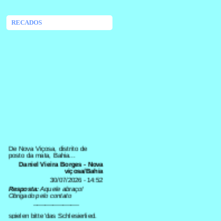
RECADOS
De Nova Viçosa, distrito de
posto da mata, Bahia...
Daniel Vieira Borges - Nova
viçosa/Bahia
30/07/2026 - 14:52
Resposta:
Aquele abraço!
Obrigado pelo contato
-----------------------
spielen bitte 'das Schlesierlied.
Kehr ich einst zur Heimat wieder.