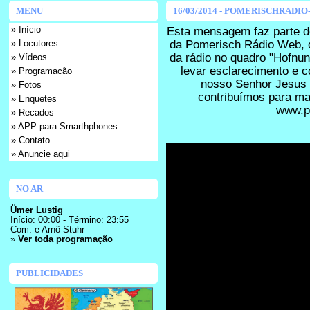
MENU
16/03/2014 - POMERISCHRADI
» Início
Esta mensagem faz parte d
da Pomerisch Rádio Web, 
» Locutores
da rádio no quadro "Hofnu
» Vídeos
levar esclarecimento e 
» Programacão
nosso Senhor Jesus 
» Fotos
contribuímos para man
» Enquetes
www.p
» Recados
» APP para Smarthphones
» Contato
» Anuncie aqui
NO AR
Ümer Lustig
Início: 00:00 - Término: 23:55
Com:
e
Arnô Stuhr
»
Ver toda programação
PUBLICIDADES