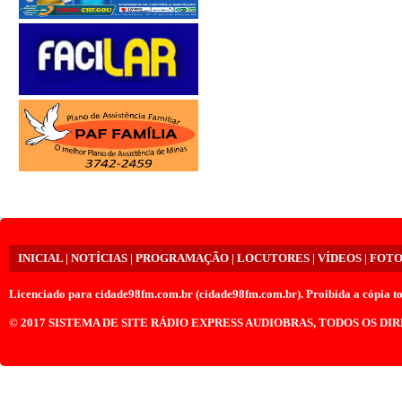
INICIAL
|
NOTÍCIAS
|
PROGRAMAÇÃO
|
LOCUTORES
|
VÍDEOS
|
FOTO
Licenciado para
cidade98fm.com.br (cidade98fm.com.br)
. Proibida a cópia to
© 2017
SISTEMA DE SITE RÁDIO EXPRESS AUDIOBRAS
, TODOS OS DI