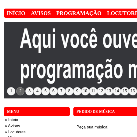
INÍCIO
AVISOS
PROGRAMAÇÃO
LOCUTOR
1
2
3
4
5
6
7
8
9
10
11
12
13
14
15
16
MENU
PEDIDO DE MÚSICA
» Início
» Avisos
Peça sua música!
» Locutores