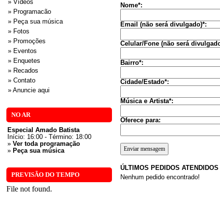
» Vídeos
Nome*:
» Programacão
» Peça sua música
Email (não será divulgado)*:
» Fotos
» Promoções
Celular/Fone (não será divulgado
» Eventos
» Enquetes
Bairro*:
» Recados
» Contato
Cidade/Estado*:
» Anuncie aqui
Música e Artista*:
NO AR
Oferece para:
Especial Amado Batista
Início: 16:00 - Término: 18:00
»
Ver toda programação
»
Peça sua música
ÚLTIMOS PEDIDOS ATENDIDOS
PREVISÃO DO TEMPO
Nenhum pedido encontrado!