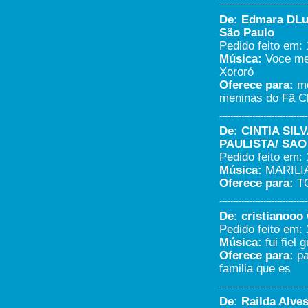
--------------------------------
De: Edmara DLuci
São Paulo
Pedido feito em: 
Música:
Voce me 
Xororó
Oferece para:
me
meninas do Fã C
--------------------------------
De: CINTIA SILV
PAULISTA/ SA
Pedido feito em: 
Música:
MARILI
Oferece para:
TO
--------------------------------
De: cristianooo 
Pedido feito em: 
Música:
fui fiel 
Oferece para:
pa
familia que es
--------------------------------
De: Railda Alves