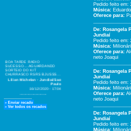
Pedido feito em: 
Música:
Eduardo 
Oferece para:
Pa
--------------------------------
De: Rosangela Pi
Jundiaí
Pedido feito em: 
Música:
Milionár
Oferece para:
Al
BOA TARDE RADIO
neto Joaqui
SUCESSO....AGUARDANDO
SORTEIO DO KIT
--------------------------------
CHURRASCO RSRS BJUSSS...
De: Rosangela Pi
Lilian Michelan - Jundiai/Sao
Jundiaí
Paulo
Pedido feito em: 
16/12/2020 - 17:04
Música:
Milionár
-----------------------
Oferece para:
Al
Bom dia rádio sucesso, tamo
junto só as melhores Eu quero
neto Joaqui
------------------------
ganhar o kit churras
»
Enviar recado
&#128513;&#128513;...
»
Ver todos os recados
--------------------------------
Willian zonta ambrosio -
De: Rosangela Pi
Várzea Paulista/São Paulo
Jundiaí
11/12/2020 - 10:51
Pedido feito em: 
-----------------------
Música:
Milionár