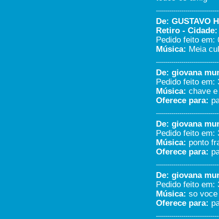
Friburgo...
Marcele - Nova Friburgo/RJ
--------------------------------
24/07/2020 - 15:56
De: GUSTAVO H
-----------------------
Retiro - Cidade:
essa rádio e muito boa só toca
Pedido feito em: 
sucesso , quero manda beijo pra
Música:
Meia cul
minha mãe Luzia quero que ela
saiba que amo muito ela , e
--------------------------------
outro para os meus filhos
De: giovana muni
mayder Gabriel e Gustavo
minhas vidas .... sucesso tudo
Pedido feito em: 
de bom...
Música:
chave e 
Fabiola Cristina - Campo
Oferece para:
pa
limpo paulista/São Paulo
22/07/2020 - 15:00
--------------------------------
-----------------------
De: giovana muni
Essa radio é boa demais, tenho
Pedido feito em: 
uma marcenaria e todos os dias
Música:
ponto fr
eu ouço a
sucessooooooooooooo....quero
Oferece para:
pa
ganhar o kit lancheiro...moro no
bairro jardim novo mundo. um
--------------------------------
abraço.........
De: giovana muni
Daniel Lanza - Várzea
Pedido feito em: 
Paulista/SP
Música:
so voce
08/07/2020 - 18:01
Oferece para:
pa
-----------------------
Quero ser sorteada para o kit
--------------------------------