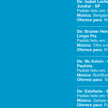
De: Isabel Luche
vanderlei antunes oliveira -
jundiai/sp
Jundiaí - SP
02/12/2019 - 18:46
Pedido feito em: 
-----------------------
Música:
Bengala 
Eu queria ganhar o kit
Oferece para:
Re
churrasco...
--------------------------------
Viviane Cristina Quessada
santos - Campo limpo
De: Brainer Hen
Paulista/SP
Limpo Pta
11/11/2019 - 19:01
Pedido feito em: 
-----------------------
Música:
Olha a e
Boa tarde eu gostaria de ouvir a
Oferece para:
Pr
música Marília Mendonça todo
mundo vai sofrer...
--------------------------------
Viviane Cristina Quessada
De: Mc Kelvin -
santos - Campo limpo
Paulista/SP
Paulista
11/11/2019 - 18:50
Pedido feito em: 
-----------------------
Música:
BumBum 
Um abraço para toda a família e
Oferece para:
To
para os funcionários da
Marcenaria Pissolato...
--------------------------------
Rosângela Pissolato -
De: Estefanie - 
Jundiaí/Sp
Pedido feito em: 
03/11/2019 - 8:14
Música:
Sampa c
-----------------------
Oferece para:
Pa
Fala Adriano.. sucesso ..