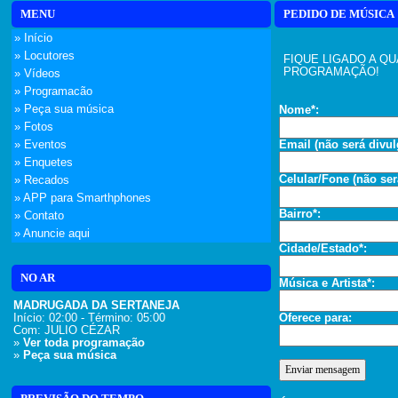
MENU
PEDIDO DE MÚSICA
» Início
» Locutores
FIQUE LIGADO A Q
PROGRAMAÇÃO!
» Vídeos
» Programacão
» Peça sua música
Nome*:
» Fotos
» Eventos
Email (não será divul
» Enquetes
Celular/Fone (não ser
» Recados
» APP para Smarthphones
Bairro*:
» Contato
» Anuncie aqui
Cidade/Estado*:
NO AR
Música e Artista*:
MADRUGADA DA SERTANEJA
Início: 02:00 - Término: 05:00
Oferece para:
Com:
JULIO CÉZAR
»
Ver toda programação
»
Peça sua música