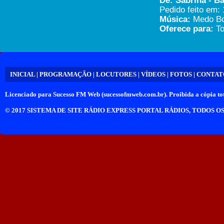
De: Sabrina - B
Pedido feito em: 
Música:
Medo Bo
Oferece para:
To
INICIAL
|
PROGRAMAÇÃO
|
LOCUTORES
|
VÍDEOS
|
FOTOS
|
CONTAT
Licenciado para
Sucesso FM Web (sucessofmweb.com.br)
. Proibida a cópia tot
© 2017
SISTEMA DE SITE RÁDIO EXPRESS PORTAL RÁDIOS
, TODOS O