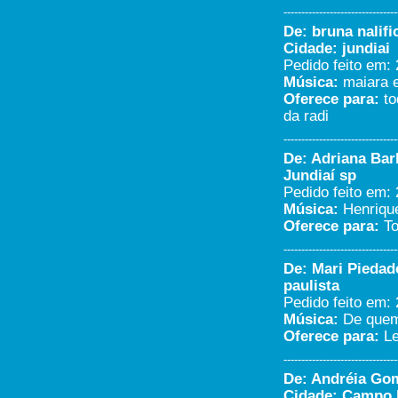
parabens... ai é sucesso.. e
--------------------------------
vamo q vamo.. abraço...
De: bruna nalif
Marcelo Braga - JUndiai/Sp
Cidade: jundiai
21/10/2019 - 17:37
Pedido feito em: 
-----------------------
Música:
maiara e
Boom dia Tiago Tamo junto....
Oferece para:
to
Rosangela - Jundiai/São Paulo
da radi
19/09/2019 - 9:16
-----------------------
--------------------------------
De: Adriana Bar
Meu IRMÃO saiu da cidade
caminhao carregado De grama
Jundiaí sp
pra Franca da ROCHA nao
Pedido feito em: 
sabemos oque Aconteceu
Música:
Henrique
caminhao foi parar na zona
industrial De JUNDIAÍ nao temo
Oferece para:
To
noticias nenhuma deli telefone
Desligado aguem ver caminhao
--------------------------------
parado em algum Lugar aviza a
De: Mari Piedad
familia 15997190021...
paulista
Anderson - Itapetininga/SÃO
PAULO
Pedido feito em: 
29/08/2019 - 19:12
Música:
De quem 
-----------------------
Oferece para:
Le
--------------------------------
De: Andréia Gome
Cidade: Campo l