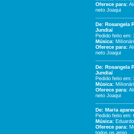
Quero participar premios sergio
Oferece para:
Al
andery jundiai...
neto Joaqui
Sergio Andery - Jundiaí/SP
28/11/2020 - 9:23
--------------------------------
-----------------------
De: Rosangela Pi
Adoro essa Radio !!...
Jundiaí
Melissa Ruas - Jundiaí/SP
Pedido feito em: 
04/11/2020 - 18:49
Música:
Milionár
-----------------------
Oferece para:
Al
Boa sucesso aqui e icaro de
neto Joaqui
Camaçari manda um beijão e um
abraço para minha noiva Sheila
--------------------------------
messias do algarobas 2...
De: Rosangela Pi
Icaro - Camaçari/BA/Bahia
Jundiaí
18/08/2020 - 19:37
Pedido feito em: 
-----------------------
Música:
Milionár
Eu queria mandar um feliz
Oferece para:
Al
aniversário pra minha amiga
neto Joaqui
Solange...
Viviane Cristina Quessada
--------------------------------
santos - Campo limpo
Paulista/SP
De: Maria aparec
25/07/2020 - 9:47
Pedido feito em: 
-----------------------
Música:
Eduardo C
Manda um abraço pra meu
Oferece para:
Me
marido Ivan somos de Nova
todos os amig