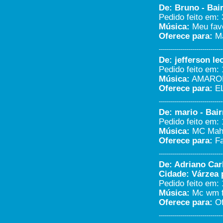
churrasco Moro na Agapeama
De: Bruno - Bai
rua Goiânia 339.Bjspara todos...
Pedido feito em: 
Luciane de Oliveira -
Música:
Meu favo
Jundiai/São Paulo
16/06/2020 - 15:41
Oferece para:
Ma
-----------------------
--------------------------------
Adri.... Acompanhando a
De: jefferson le
transmissão.... Recadinho pra
Pedido feito em: 
Cajamar em???? Bjs...
Patrícia - Cajamar/Sp
Música:
AMAROK
25/03/2020 - 16:49
Oferece para:
EL
-----------------------
--------------------------------
Um abraço e um bj pra minha família
De: mario - Bair
&#9829;&#65039;&#128525;&#129325;...
Pedido feito em: 
Estefanie Carolina Ferreira -
Jundiaí/Sp
Música:
MC Maha 
09/03/2020 - 16:18
Oferece para:
Fa
-----------------------
--------------------------------
Bom dia como sempre a
De: Adriano Carl
programação esta muito boa...
Cidade: Várzea 
Leila costa - Varzea
paulista/SP
Pedido feito em: 
20/12/2019 - 6:47
Música:
Mc wm f
-----------------------
Oferece para:
Of
vocês poderiam me fornecer o
--------------------------------
contato do dj tiago marcelo...