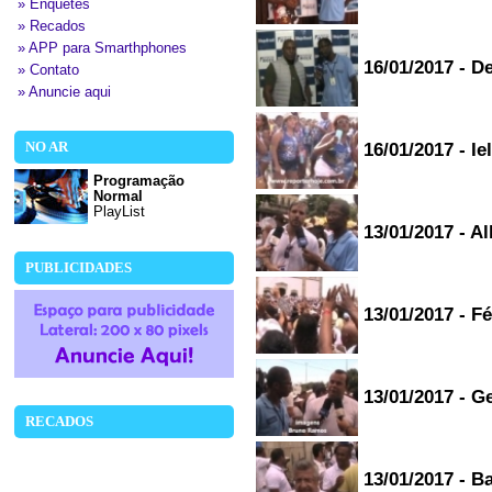
» Enquetes
» Recados
» APP para Smarthphones
16/01/2017 - De
» Contato
» Anuncie aqui
NO AR
16/01/2017 - I
Programação
Normal
PlayList
13/01/2017 - A
PUBLICIDADES
13/01/2017 - 
13/01/2017 - G
RECADOS
13/01/2017 - B