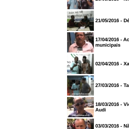
aguardando resposta.. um
abraço pra meu amigo Magno e
Almir.. em Sao Miguel das
Matas....
wellington - Elisio Medrado/Ba
21/05/2016 - D
18/06/2015 - 22:45
-----------------------
NÓS DA SÓ MOTOS,
17/04/2016 - A
DESEJAMOS À TODA EQUIPE
E OUVINTES/LEITORES DO
municipais
"REPÓRTER HOJE" UMA
SEMANA DE PAZ E MUITA
PROSPERIDADE!...
MARIA REBOUÇAS -
02/04/2016 - X
SALVADOR/BA
15/06/2015 - 8:35
-----------------------
Gostaria de manda um alô para
27/03/2016 - T
galera da Bahia muitas
saudades da minha terrinha
maravilhosa,e um abraço
especial para o meu amigo e
locutor Igor Rodrigues estou
18/03/2016 - V
muito feliz por você esta
Audi
fazendo o que gosta de fazer
beijos....
Michelle - Rio de Janeiro/Rio
de Janeiro
03/03/2016 - 
09/06/2015 - 23:05