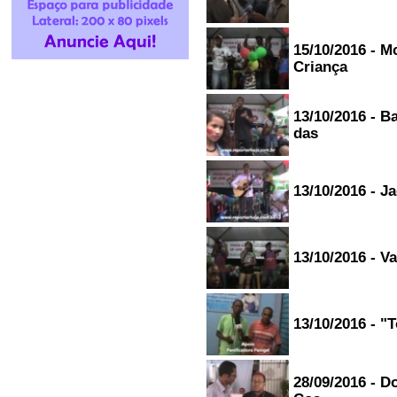
30/12/2015 - 12:58
-----------------------
Radio web hoje Brasil, sempre
15/10/2016 - M
nos trazendo novidades do
nosso cotidiano, musicas
Criança
excelentes e ótima qualidade
nas noticias....
Marcos Nunes -
13/10/2016 - B
Salvador/Bahia
das
28/12/2015 - 17:29
-----------------------
Quero aqui parabeniza Ivan, e
todos aqueles que fazem parte
13/10/2016 - J
da programação do
#RadioHojeBrasil esse sucesso
em todo Brasil, estou aqui em
são Paulo e matando a saudade
de toda minha Bahia......
13/10/2016 - V
Edivan Vilela Silva - São
Paulo/São Paulo
05/12/2015 - 15:11
-----------------------
quero desejar um bom feriado
13/10/2016 - 
aos meus amigos de praia
grande, volta redonda, rio sena e
adjacentes...aqui quem fala a
Junior Pinheiro uma boa tarde
28/09/2016 - D
para todos um abrco Ivan
Santana !!!...