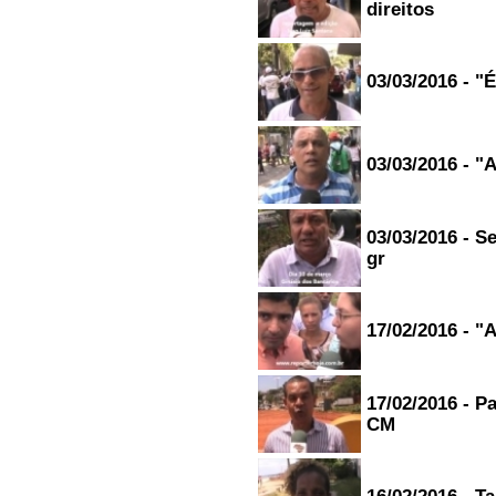
direitos
-----------------------
Graças a Deus, que Deus te
abençoi, So é a solução de tds
os problemas, mas temos que
03/03/2016 - "
recompensar por isso *...
Raiane - salvador/Bahia
01/06/2015 - 20:28
-----------------------
03/03/2016 - "
Obrigado well. Que o Senhor
Jesus continue abençoando sua
vida e faça de. Você canal de
bênçãos para outros. Um grande
03/03/2016 - S
abraço...
José carlos - Salvador/Bahia
gr
01/06/2015 - 19:27
Resposta:
Obrigado, divulgue
nossa programação na igreja e
para demais irmãos
17/02/2016 - "
-----------------------
Oi Igor Rodrigues amo ouvir
essa radio esse programa e
17/02/2016 - P
muito bm e desejo muito
sucesso pra vc e q Deus te
CM
abençoe cada dia mais bjs...
Rayane michele e Maria luiza -
Sabara/Minas Gerais
18/05/2015 - 16:39