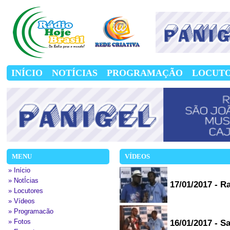
INÍCIO
NOTÍCIAS
PROGRAMAÇÃO
LOCUT
MENU
VÍDEOS
» Início
» NotÍcias
17/01/2017 - R
» Locutores
» Vídeos
» Programacão
» Fotos
16/01/2017 - S