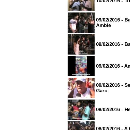
10/02/2016 - T
06/05/2015 - 10:27
Resposta:
Obrigado pela
audiência!
-----------------------
09/02/2016 - B
OI IGOR RODRIGUES
Ambie
PARABENS PELO SEU
PROGRAMA TA DE MAIS,UM
ABRAÇO PRA TODA EQUIPE
DA RADIO QUE TE AJUDAM A
09/02/2016 - B
FAZER UM BELLO
PROGRAMA....
roseli de aLMEIDA QUEIROZ -
salvador/BA
23/04/2015
09/02/2016 - A
-----------------------
09/02/2016 - 
Garc
08/02/2016 - H
08/02/2016 - A