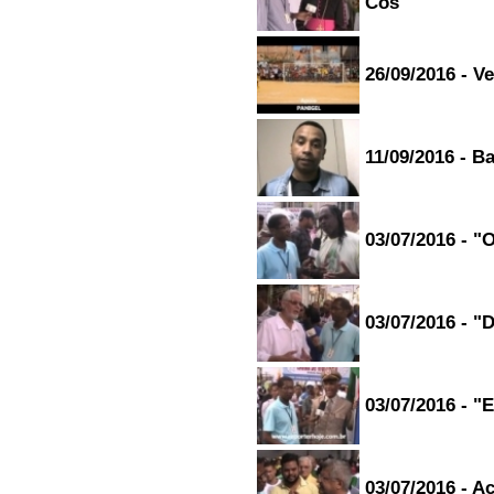
Cos
Junior Pinheiro -
Salvador/bahia
02/11/2015 - 14:32
26/09/2016 - V
-----------------------
Máximo respeito e satisfação de
ter participado desse grande
evento social na comunidade do
bairro Rio Sena, Parabéns para
11/09/2016 - 
os idealizadores, Deus prolongue
a vida de todos. VR na
missão....
Valadão Regenerado - feira de
santana/bahia
03/07/2016 - "
13/10/2015 - 23:46
-----------------------
Olá boa tarde, gostei da rádio
parabéns...
03/07/2016 - "
adila novaes - salvador/BA
12/09/2015 - 16:35
-----------------------
Ola meus irmaos em cristo
03/07/2016 - "
marcela jamilson romilson
edlucas quero deixar a paz do
senhor esse sabado nao
podemos estar ai mais sabado
que vem estaremos glorificando
o nome do senhor ai muito boa
03/07/2016 - Ac