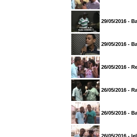
essas ministração da irma
marcela do irmao jamilsom os a
demais abraços forte abraços
jesus abençoe...
kleber de jesus s - salvador/ba
29/05/2016 - B
22/08/2015 - 15:37
-----------------------
Parabéns ao Lucas e Brian!
Adorei todas as músicas deles.
29/05/2016 - B
Essas garotos tem futuro.
Aposto muito neles!!!...
Sérgio Villa - São Paulo/São
Paulo
22/08/2015 - 11:03
26/05/2016 - R
-----------------------
Muita boa a rádio. Ouvirei
sempre. Principalmente ao
Sábado Poder da fé...
26/05/2016 - R
Sara Cristiane - salvador/Bahia
08/08/2015 - 15:31
-----------------------
Parabens pela programação,
26/05/2016 - B
descobri essa radio hoje, e
gostei, vou ficar ligado aqui 24h.
quero fazer um pedido, me
passa a musica do grupo
&quot;The Car&quot; o nome da
musica é driver... grato estou
26/05/2016 - I