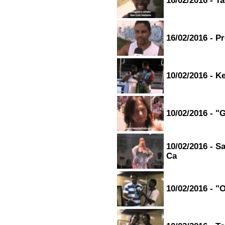
16/02/2016 - T
-----------------------
Oi Igor rodrigues ,obrigado pelo
convite para ouvir sua rádio ,
sucesso para vcs !!...
16/02/2016 - P
Mirã guedes dos santos -
salvador/Bahia
07/05/2015 - 23:00
-----------------------
10/02/2016 - K
Queria desejar um semana
abencoada a todos e que Deus
seja tudo na vida de todos. Bj
pra aparecida naiula alef samuel
pra todas da minha familia....
10/02/2016 - "
sarah braz - maranguape/ceara
07/05/2015 - 16:43
-----------------------
Bom dia Conterrâneos, Gostaria
10/02/2016 - S
de parabenizar todos da Rádio
Ca
Hoje Brasil, moro em São Paulo
a 15 Anos, mas sempre que
estou de férias da empresa
estou em visita a minha Cidade
natal Itatim onde ainda reside
10/02/2016 - "
meus pais e familiares, manda
um alô para todos de Itatim em
nome de Mi de Renato....
Valtemir - Carapicuíba- SP/São
Paulo