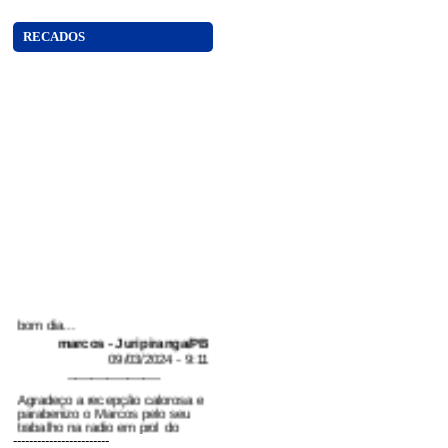
RECADOS
bom dia...
marcos - Juripiranga/PB
09/03/2024 - 9:11
-----------------------
Agradeço a recepção calorosa e
parabenizo o Marcos pelo seu
trabalho na radio em prol do
povo. A nova Tabelião é Karla
------------------------