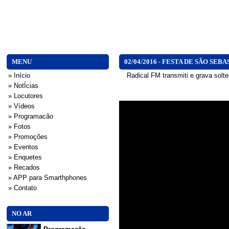
MENU
02/04/2016 - FESTA DE SÃO SEB
» Início
Radical FM transmiti e grava solte
» NotÍcias
» Locutores
» Vídeos
» Programacão
» Fotos
» Promoções
» Eventos
» Enquetes
» Recados
» APP para Smarthphones
» Contato
NO AR