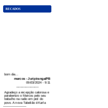
RECADOS
bom dia...
marcos - Juripiranga/PB
09/03/2024 - 9:11
-----------------------
Agradeço a recepção calorosa e
parabenizo o Marcos pelo seu
trabalho na radio em prol do
povo. A nova Tabelião é Karla
Alvares...
------------------------