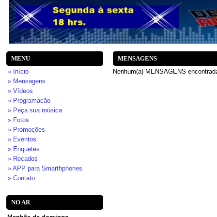
MENU
MENSAGENS
» Início
Nenhum(a) MENSAGENS encontrad
» Mensagens
» Vídeos
» Programacão
» Peça sua música
» Fotos
» Promoções
» Eventos
» Enquetes
» Recados
» APP para Smarthphones
» Contato
NO AR