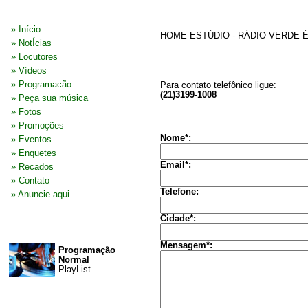
MENU
SOBRE NÓS
» Início
HOME ESTÚDIO - RÁDIO VERDE É
» NotÍcias
» Locutores
TELEFONE
» Vídeos
» Programacão
Para contato telefônico ligue:
(21)3199-1008
» Peça sua música
» Fotos
FORMULÁRIO DE CONTATO
» Promoções
Nome*:
» Eventos
» Enquetes
Email*:
» Recados
» Contato
Telefone:
» Anuncie aqui
Cidade*:
NO AR
Mensagem*:
Programação
Normal
PlayList
PUBLICIDADES