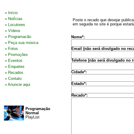
MENU
RECADOS
» Início
» NotÍcias
Poste o recado que desejar publica
em seguida no site é porque estará
» Locutores
» Vídeos
» Programacão
Nome*:
» Peça sua música
» Fotos
Email (não será divulgado no rec
» Promoções
Telefone (não será divulgado no r
» Eventos
» Enquetes
Cidade*:
» Recados
» Contato
Estado*:
» Anuncie aqui
Recado*:
NO AR
Programação
Normal
PlayList
PUBLICIDADES