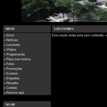
MENU
LOCUTORES
» Início
Esta seção ainda está sem conteúdo, v
» NotÍcias
» Locutores
» Vídeos
» Programacão
» Peça sua música
» Fotos
» Promoções
» Eventos
» Enquetes
» Recados
» Contato
» Anuncie aqui
NO AR