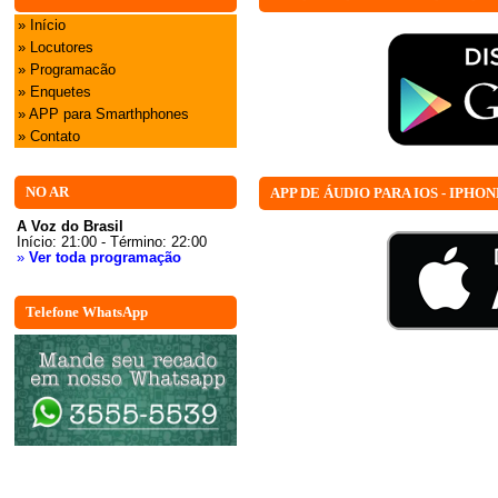
» Início
» Locutores
» Programacão
» Enquetes
» APP para Smarthphones
» Contato
NO AR
APP DE ÁUDIO PARA IOS - IPHON
A Voz do Brasil
Início: 21:00 - Término: 22:00
»
Ver toda programação
Telefone WhatsApp