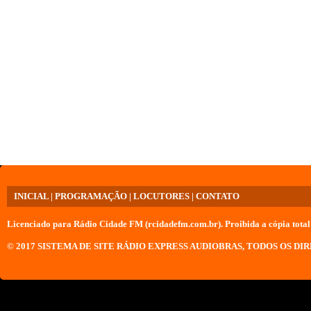
INICIAL
|
PROGRAMAÇÃO
|
LOCUTORES
|
CONTATO
Licenciado para
Rádio Cidade FM (rcidadefm.com.br)
. Proibida a cópia total
© 2017
SISTEMA DE SITE RÁDIO EXPRESS AUDIOBRAS
, TODOS OS DI