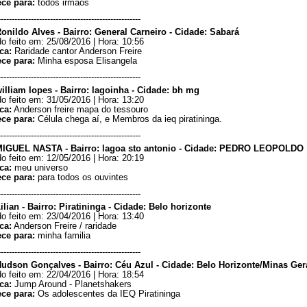
ece para:
todos irmaos
----------------------------------------------------
Ronildo Alves - Bairro: General Carneiro - Cidade: Sabará
o feito em: 25/08/2016 | Hora: 10:56
ca:
Raridade cantor Anderson Freire
ece para:
Minha esposa Elisangela
----------------------------------------------------
illiam lopes - Bairro: lagoinha - Cidade: bh mg
o feito em: 31/05/2016 | Hora: 13:20
ca:
Anderson freire mapa do tessouro
ece para:
Célula chega aí, e Membros da ieq piratininga.
----------------------------------------------------
MIGUEL NASTA - Bairro: lagoa sto antonio - Cidade: PEDRO LEOPOLDO
o feito em: 12/05/2016 | Hora: 20:19
ca:
meu universo
ece para:
para todos os ouvintes
----------------------------------------------------
ilian - Bairro: Piratininga - Cidade: Belo horizonte
o feito em: 23/04/2016 | Hora: 13:40
ca:
Anderson Freire / raridade
ece para:
minha familia
----------------------------------------------------
Hudson Gonçalves - Bairro: Céu Azul - Cidade: Belo Horizonte/Minas Ger
o feito em: 22/04/2016 | Hora: 18:54
ca:
Jump Around - Planetshakers
ece para:
Os adolescentes da IEQ Piratininga