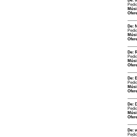
De: l
Pedid
20/08/2023 - 16:27
Músi
-----------------------
Ofer
Boa noite Lia Simões como é
-------
bom passar a noite de sábado
curtindo a a programação da
De: N
rádio,só sucesso é muito bom
Pedid
ouvir vc , me perdoa por não
Músi
mandar o áudio viu ,bjs e até
Ofer
segunda feira &#128536;...
-------
Edemilson Donizete da cunha
De: 
- Taiobeiras/Minas gerais
Pedid
22/04/2023 - 22:13
Músi
-----------------------
Ofer
Boa noite minha querida amiga
-------
Lia. Parabéns pelo seu
De: E
programa....
Pedid
Ronaldo R Ribeiro - São
Músi
Bernardo do Campo/SP
Ofer
27/01/2023 - 20:29
-------
-----------------------
De: 
Lia, gatona maravilhosa! Um cheiro procê, 
Pedid
saudades, desejo muito sucesso e felicida
Músi
&#127803;&#127803;&#127803;&#127803;&
Ofer
Bjosss Nalvinha...
-------
Nalva Neves - 
De: w
05/10/2
Pedid
-----------------------