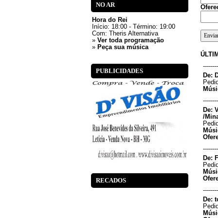
NO AR
Ofere
Hora do Rei
Início: 18:00 - Término: 19:00
Com:
Theris Alternativa
»
Ver toda programação
»
Peça sua música
ÚLTI
-------
PUBLICIDADES
De: D
Pedid
Músi
-------
De: 
/Min
Pedid
Músi
Ofer
-------
De: 
Pedid
Músi
Ofer
RECADOS
-------
De: 
Pedid
Músi