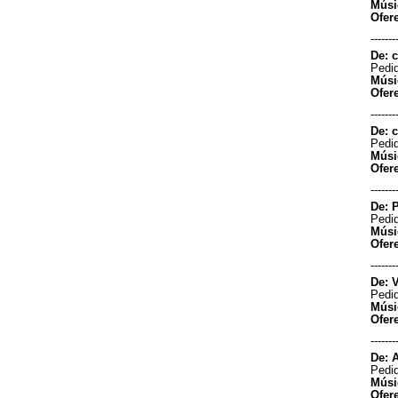
Músi
Boa noite Lia espero que a
Ofer
felicidade esteja sempre
-------
presente em sua vida beijos...
De: c
Rosangela da Silva Claro -
Pedid
Guarulhos/SP
Músi
05/10/2022 - 20:14
Ofer
-----------------------
-------
Boa noite minha amiga!!!! Boa
De: c
noite povo querido !!!! Matando
Pedid
um pouco das saudades pela
Músi
rádio. Parabéns pelo programa .
Ofer
Um beijo &#128536;...
Letícia - MANDAGUARI/Paraná
-------
20/09/2022 - 21:36
De: P
-----------------------
Pedid
Músi
Boa tardeeee, manda um abraço
Ofer
pra Jair Marinho, aniversariante
do dia fazendo os seus 6.7 um
-------
grande abraço a todos da
De: 
rádio....
Pedid
Carlos Wendel Marinho Da
Músi
Silva - BELO HORIZONTE/MG
Ofer
19/07/2022 - 16:25
-------
-----------------------
De: 
Parabéns pastor Júlio Gomes
Pedid
que benção a palavra de hoje 20/
Músi
12/ 2021. Prosperidade da alma .
Ofer