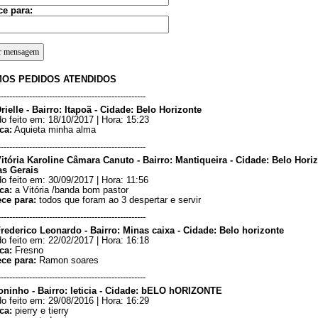
ce para:
MOS PEDIDOS ATENDIDOS
----------------------------------------------------
rielle - Bairro: Itapoã - Cidade: Belo Horizonte
o feito em: 18/10/2017 | Hora: 15:23
ca:
Aquieta minha alma
----------------------------------------------------
Vitória Karoline Câmara Canuto - Bairro: Mantiqueira - Cidade: Belo Hori
as Gerais
o feito em: 30/09/2017 | Hora: 11:56
ca:
a Vitória /banda bom pastor
ece para:
todos que foram ao 3 despertar e servir
----------------------------------------------------
Frederico Leonardo - Bairro: Minas caixa - Cidade: Belo horizonte
o feito em: 22/02/2017 | Hora: 16:18
ca:
Fresno
ece para:
Ramon soares
----------------------------------------------------
toninho - Bairro: leticia - Cidade: bELO hORIZONTE
o feito em: 29/08/2016 | Hora: 16:29
ca:
pierry e tierry