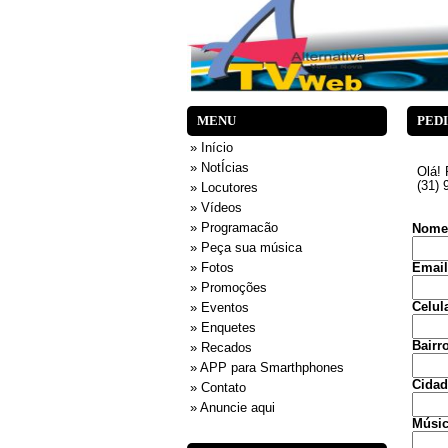
MENU
PED
» Início
» NotÍcias
Olá! 
(31) 
» Locutores
» Vídeos
» Programacão
Nome
» Peça sua música
» Fotos
Email
» Promoções
Celul
» Eventos
» Enquetes
Bairro
» Recados
» APP para Smarthphones
Cidad
» Contato
» Anuncie aqui
Música