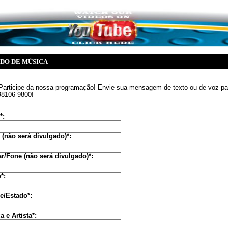
IDO DE MÚSICA
Participe da nossa programação! Envie sua mensagem de texto ou de voz pa
98106-9800!
*:
 (não será divulgado)*:
ar/Fone (não será divulgado)*:
*:
e/Estado*:
 e Artista*: