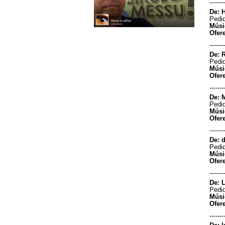
-------
dançantes de domingos na casa
dos primos e amigos da
De: 
vizinhança. Tempo muito bom!
Pedid
Jovem Guarda, Anos 60,
Músi
Maravilhosos tempos. Agora não
Ofer
vou mais deligar da Alternativa
-------
nos domingos, ouvindo esse
programa maravilhos...
De: 
Francisco Amadeu - Belo
Pedid
Horizonte/Minas Gerais
Músi
Ofer
27/04/2025 - 20:00
Resposta:
ola Muito obrigado
-------
pela audiencia estamos juntos ,
De: 
fiquei muito feliz em receber sua
Pedid
mensagem
Músi
-----------------------
Ofer
Oi meus encantos. Passando
-------
pra agradecer o carinho e a
De: d
companhia de todos na
Pedid
programação da rádio. Bjos de
Músi
luz pra todos. Lia Simões....
Ofer
Lia Simões - Belo
Horizonte/MG
-------
11/03/2024 - 22:56
De: L
Pedid
-----------------------
Músi
Ola amigos boa tarde, ligado
Ofer
aqui...
-------
Bruno Andrade - Belo
Horizonte/Mg