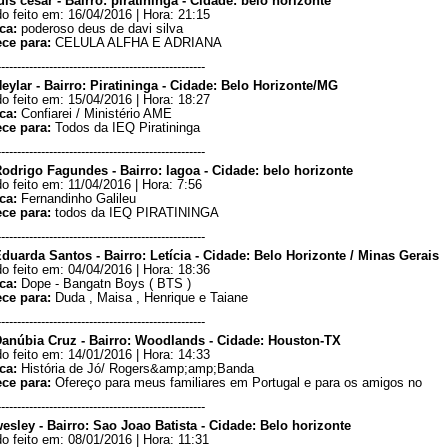
uis cesar - Bairro: piratininga - Cidade: belo horizonte
o feito em: 16/04/2016 | Hora: 21:15
ca:
poderoso deus de davi silva
ece para:
CELULA ALFHA E ADRIANA
----------------------------------------------------
eylar - Bairro: Piratininga - Cidade: Belo Horizonte/MG
o feito em: 15/04/2016 | Hora: 18:27
ca:
Confiarei / Ministério AME
ece para:
Todos da IEQ Piratininga
----------------------------------------------------
Rodrigo Fagundes - Bairro: lagoa - Cidade: belo horizonte
o feito em: 11/04/2016 | Hora: 7:56
ca:
Fernandinho Galileu
ece para:
todos da IEQ PIRATININGA
----------------------------------------------------
duarda Santos - Bairro: Letícia - Cidade: Belo Horizonte / Minas Gerais
o feito em: 04/04/2016 | Hora: 18:36
ca:
Dope - Bangatn Boys ( BTS )
ece para:
Duda , Maisa , Henrique e Taiane
----------------------------------------------------
Danúbia Cruz - Bairro: Woodlands - Cidade: Houston-TX
que
o feito em: 14/01/2016 | Hora: 14:33
des sempre
ca:
História de Jó/ Rogers&amp;amp;Banda
#127803;..
ece para:
Ofereço para meus familiares em Portugal e para os amigos no
----------------------------------------------------
Itapevi/SP
esley - Bairro: Sao Joao Batista - Cidade: Belo horizonte
022 - 21:16
o feito em: 08/01/2016 | Hora: 11:31