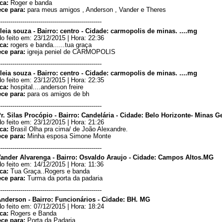
ca:
Roger e banda
ece para:
para meus amigos , Anderson , Vander e Theres
----------------------------------------------------
leia souza - Bairro: centro - Cidade: carmopolis de minas. ....mg
o feito em: 23/12/2015 | Hora: 22:36
ca:
rogers e banda......tua graça
ece para:
igreja peniel de CARMOPOLIS
----------------------------------------------------
leia souza - Bairro: centro - Cidade: carmopolis de minas. ....mg
o feito em: 23/12/2015 | Hora: 22:35
ca:
hospital....anderson freire
ece para:
para os amigos de bh
----------------------------------------------------
r. Silas Procópio - Bairro: Candelária - Cidade: Belo Horizonte- Minas Ge
o feito em: 23/12/2015 | Hora: 21:26
ca:
Brasil Olha pra cima/ de João Alexandre.
ece para:
Minha esposa Simone Monte
----------------------------------------------------
Vander Alvarenga - Bairro: Osvaldo Araujo - Cidade: Campos Altos.MG
o feito em: 14/12/2015 | Hora: 11:36
ca:
Tua Graça..Rogers e banda
ece para:
Turma da porta da padaria
----------------------------------------------------
Anderson - Bairro: Funcionários - Cidade: BH. MG
o feito em: 07/12/2015 | Hora: 18:24
ca:
Rogers e Banda
ece para:
Porta da Padaria