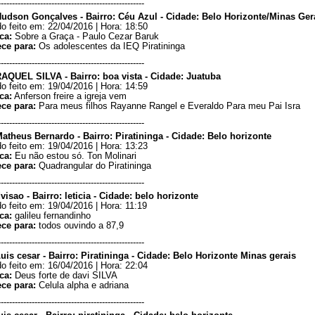
----------------------------------------------------
Hudson Gonçalves - Bairro: Céu Azul - Cidade: Belo Horizonte/Minas Ger
o feito em: 22/04/2016 | Hora: 18:50
ca:
Sobre a Graça - Paulo Cezar Baruk
ece para:
Os adolescentes da IEQ Piratininga
----------------------------------------------------
RAQUEL SILVA - Bairro: boa vista - Cidade: Juatuba
o feito em: 19/04/2016 | Hora: 14:59
ca:
Anferson freire a igreja vem
ece para:
Para meus filhos Rayanne Rangel e Everaldo Para meu Pai Isra
----------------------------------------------------
Matheus Bernardo - Bairro: Piratininga - Cidade: Belo horizonte
o feito em: 19/04/2016 | Hora: 13:23
ca:
Eu não estou só. Ton Molinari
ece para:
Quadrangular do Piratininga
----------------------------------------------------
visao - Bairro: leticia - Cidade: belo horizonte
o feito em: 19/04/2016 | Hora: 11:19
ca:
galileu fernandinho
ece para:
todos ouvindo a 87,9
----------------------------------------------------
uis cesar - Bairro: Piratininga - Cidade: Belo Horizonte Minas gerais
o feito em: 16/04/2016 | Hora: 22:04
ca:
Deus forte de davi SILVA
ece para:
Celula alpha e adriana
----------------------------------------------------