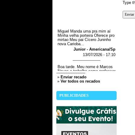
Type th
Miguel Manda uma pra mim aí
Minha velha porteira Oferece pro
mirtao Meu pai Cícero Juninho
nova Carioba...
Junior - Americana/Sp
13/07/2026 - 17:10
-----------------------
Boa tarde. Meu nome é Marcos
Neves e trabalho como professor
da rede estadual em Americana.
------------------------
Estou realizando o lançamento
»
Enviar recado
do livro "Diário de um mendigo",
»
Ver todos os recados
romance de cunho social
publicado pela Editora Scortecci.
Gostaria de verificar a
PUBLICIDADES
possibilidade de uma entrevista
sobre a obra. Obrigado pela
atenção. Marcos Neves...
Marcos Neves - Americana/SP
22/12/2025 - 16:14
-----------------------
Gostaria de saber como podenos
melhorar quando não