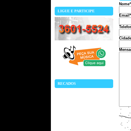
Nome*
LIGUE E PARTICIPE
Email*
Telefo
Cidade
Mensa
RECADOS