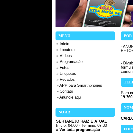
MENU
POR 
» Início
- ANU
» Locutores
RETOR
» Vídeos
» Programacão
- Divu
formul
» Fotos
comuni
» Enquetes
» Recados
TEL
» APP para Smarthphones
» Contato
Para co
19.360
» Anuncie aqui
NOM
NO AR
CARL
SERTANEJO RAIZ E ATUAL
Início: 04:00 - Término: 07:00
FOR
»
Ver toda programação