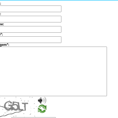
:
:
ne:
*:
gem*: