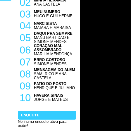
02
MINHA HERANÇA
ANA CASTELA
03
MEU NUMERO
HUGO E GUILHERME
04
NARCISISTA
MAIARA E MARAISA
DAQUI PRA SEMPRE
05
MANU BAHTIDAO E
SIMONE MENDES
CORAÇAO MAL
06
ASSOMBRADO
MARILIA MENDONÇA
07
ERRO GOSTOSO
SIMONE MENDES
MENSAGEM DO ALEM
08
SAMI RICO E ANA
CASTELA
09
PATIO DO POSTO
HENRIQUE E JULIANO
10
HAVERA SINAIS
JORGE E MATEUS
ENQUETE
Nenhuma enquete ativa para
exibir!