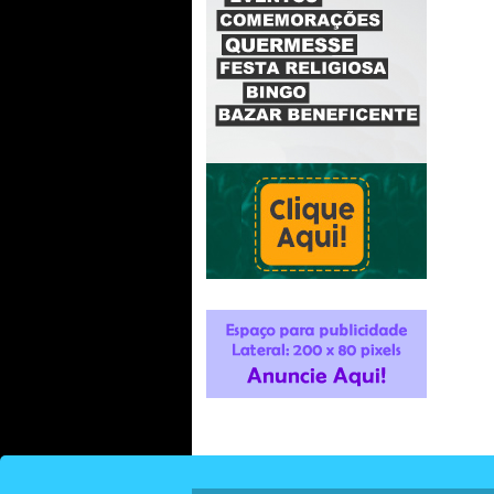
conseguimos nos controlar
diante de algumas atitudes .
Como a espiritualidade nos
orienta. Para o programa da
Cátia e Lucia....
Joelma - Americana/São Paulo
13/11/2025 - 7:49
-----------------------
Sucesso! a Programação está
maravilhosa!!!!...
André Lope - Americana/São
Paulo
07/11/2025 - 10:48
-----------------------
Bom dia Vida Nova fm, Bom dia
Americana. Feliz 150 anos da
nossa cidade. Abraços a todos
da rádio e todos os ouvintes....
Caroline Boer - Americana/SP
27/08/2025 - 7:12
Resposta:
OBRIGADO,
ABRAÇO.
-----------------------
Bom dia , Parabéns Americana
pelos seus 150 anos , cidade
maravilhosa. Parabéns Vida
Nova fm pelo trabalho junto a
comunidade. Continue assim