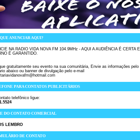
QUE ANUNCIAR AQUI?
NCIE NA RADIO VIDA NOVA FM 104.9MHz - AQUI A AUDIÊNCIA É CERTA E
NO É GARANTIDO.
lgue gratuitamente seu evento na sua comunitária, Envie as informações pelo
ário abaixo ou banner de divulgação pelo e-mail
tariavidanovafm@hotmail.com
EFONE PARA CONTATOS PUBLICITÁRIOS
ntato telefônico ligue:
1.5524
E DO CONTATO COMERCIAL
OS LEMBRO
MULÁRIO DE CONTATO