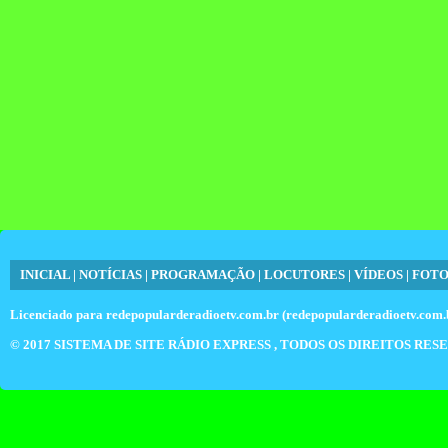
INICIAL
|
NOTÍCIAS
|
PROGRAMAÇÃO
|
LOCUTORES
|
VÍDEOS
|
FOTO
Licenciado para
redepopularderadioetv.com.br (redepopularderadioetv.com.
© 2017
SISTEMA DE SITE RÁDIO EXPRESS
, TODOS OS DIREITOS RES