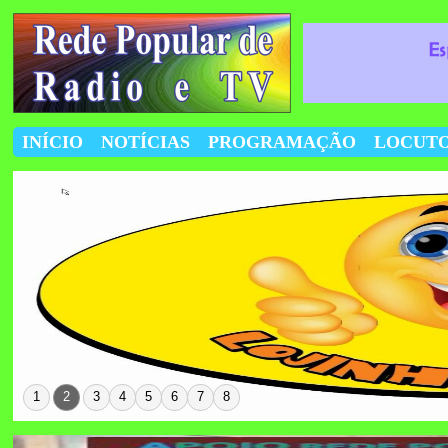
INÍCIO
NOTÍCIAS
PROGRAMAÇÃO
LOCUT
1
2
3
4
5
6
7
8