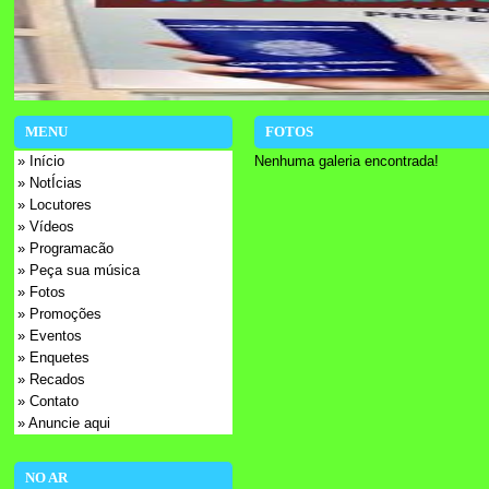
MENU
FOTOS
» Início
Nenhuma galeria encontrada!
» NotÍcias
» Locutores
» Vídeos
» Programacão
» Peça sua música
» Fotos
» Promoções
» Eventos
» Enquetes
» Recados
» Contato
» Anuncie aqui
NO AR