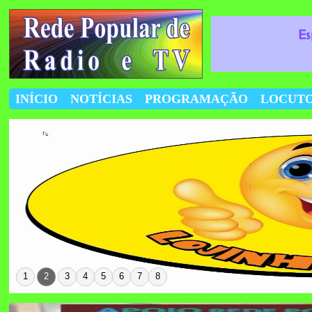
INÍCIO
NOTÍCIAS
PROGRAMAÇÃO
LOCUT
1
2
3
4
5
6
7
8