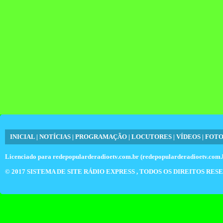
INICIAL
|
NOTÍCIAS
|
PROGRAMAÇÃO
|
LOCUTORES
|
VÍDEOS
|
FOTO
Licenciado para
redepopularderadioetv.com.br (redepopularderadioetv.com.
© 2017
SISTEMA DE SITE RÁDIO EXPRESS
, TODOS OS DIREITOS RES