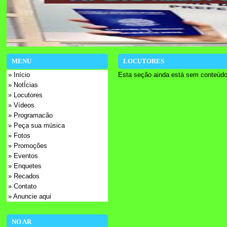
MENU
LOCUTORES
» Início
Esta seção ainda está sem conteúdo
» NotÍcias
» Locutores
» Vídeos
» Programacão
» Peça sua música
» Fotos
» Promoções
» Eventos
» Enquetes
» Recados
» Contato
» Anuncie aqui
NO AR