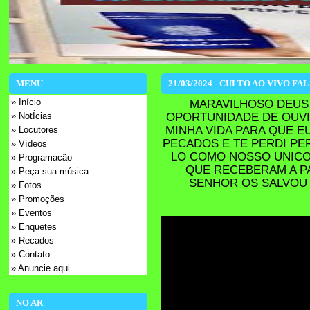
MENU
21/03/2024 - CULTO AO VIVO FAL
» Início
MARAVILHOSO DEUS 
OPORTUNIDADE DE OUVIR
» NotÍcias
MINHA VIDA PARA QUE 
» Locutores
PECADOS E TE PERDI PE
» Vídeos
LO COMO NOSSO UNICO
» Programacão
QUE RECEBERAM A P
» Peça sua música
SENHOR OS SALVOU
» Fotos
» Promoções
» Eventos
» Enquetes
» Recados
» Contato
» Anuncie aqui
NO AR