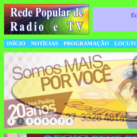
INÍCIO
NOTÍCIAS
PROGRAMAÇÃO
LOCUT
1
2
3
4
5
6
7
8