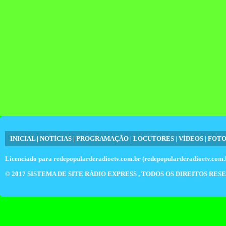
INICIAL
|
NOTÍCIAS
|
PROGRAMAÇÃO
|
LOCUTORES
|
VÍDEOS
|
FOTO
Licenciado para
redepopularderadioetv.com.br (redepopularderadioetv.com.
© 2017
SISTEMA DE SITE RÁDIO EXPRESS
, TODOS OS DIREITOS RES