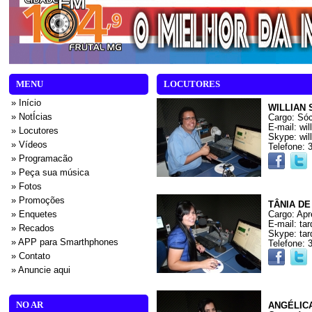
MENU
LOCUTORES
» Início
WILLIAN 
» NotÍcias
Cargo: Sóc
E-mail: wi
» Locutores
Skype: wi
» Vídeos
Telefone: 
» Programacão
» Peça sua música
» Fotos
» Promoções
TÂNIA DE
» Enquetes
Cargo: Apr
E-mail: t
» Recados
Skype: ta
» APP para Smarthphones
Telefone: 
» Contato
» Anuncie aqui
NO AR
ANGÉLIC