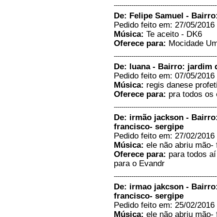
-----------------------------------------------------
A paz do Sr Irmão Gil, estou na
De: Felipe Samuel - Bairro
audiência da programação,
mande um alo para nós aqui em
Pedido feito em: 27/05/2016 
casa. Gostaria de ouvir um
Música:
Te aceito - DK6
louvor se possível, o nome é:
Palavra de Deus com voz da
Oferece para:
Mocidade Um
verdade. A paz do Senhor....
-----------------------------------------------------
Jeverson Mateus - Frutal/MG
De: luana - Bairro: jardim
27/11/2015 - 8:48
Pedido feito em: 07/05/2016 
-----------------------
Música:
regis danese profet
Para: Izilda Agua Santa Minha
irmã Izilda! Perdi todos os
Oferece para:
pra todos os 
contatos de meu celular e não
consigo falar com você. Liga
-----------------------------------------------------
para mil, estou com saudades.
De: irmão jackson - Bairro
Deus te abençoe....
francisco- sergipe
Edna - Campinas/SP
Pedido feito em: 27/02/2016 
26/11/2015 - 18:33
Música:
ele não abriu mão- f
-----------------------
Oferece para:
para todos aí
Pastor Carlos Campoi e Pastora
para o Evandr
Valeria Campoi um grande
abraço,gostaria de ouvir
-----------------------------------------------------
fidelidade com Vagner
Roberto!...
De: irmao jakcson - Bairro
silvia campoi - Tuneiras do
francisco- sergipe
Oeste/PR - Paraná
Pedido feito em: 25/02/2016 
06/05/2015 - 9:58
Música:
ele não abriu mão- f
-----------------------