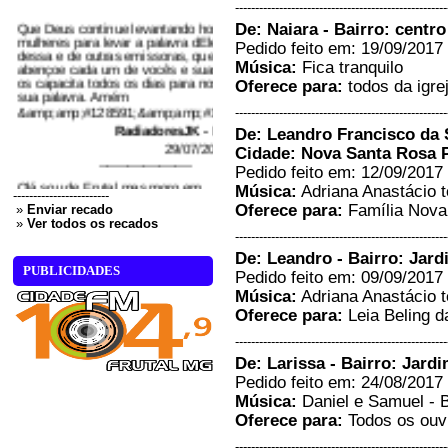
Que Deus continue levantando homens e
-----------------------------------------------------
mulheres para levar a palavra dEle através
De: Naiara - Bairro: centr
dessa e de outras emissoras, que Ele
Pedido feito em: 19/09/2017 
abençoe cada um de vocês e suas casa, e
os capacita todos os dias para nos trazer
Música:
Fica tranquilo
sua palavra. Amém
Oferece para:
todos da igrej
&amp;amp;#128591;&amp;amp;#127996;,...
RadiadoresJK - Frutal/MG
-----------------------------------------------------
29/07/2019 - 10:07
De: Leandro Francisco da S
-----------------------
Cidade: Nova Santa Rosa 
Olá sou de Frutal mas moro em
Pedido feito em: 12/09/2017 
Uberaba estou na sintonia da
Música:
Adriana Anastácio t
104 fm Gostaria de ouvir um
------------------------
hino do voz da verdade. Um
Oferece para:
Família Nova
»
Enviar recado
abraço pra todos....
»
Ver todos os recados
-----------------------------------------------------
Loid Madalena Oliveira Lopes
- Uberaba/Minas Gerais
De: Leandro - Bairro: Jar
24/07/2019 - 9:20
PUBLICIDADES
Pedido feito em: 09/09/2017 
-----------------------
Música:
Adriana Anastácio t
paz do SENHOR JESUS
Oferece para:
Leia Beling d
CRISTO é minha primeira vez
aqui ,que DEUS abencoe
-----------------------------------------------------
grandemente essa RADIA....
De: Larissa - Bairro: Jard
monica - colombia/sp
Pedido feito em: 24/08/2017 
27/03/2019 - 19:03
Música:
Daniel e Samuel - B
-----------------------
Oferece para:
Todos os ouvi
Quero mandar saudação a
todos, tô ligado na rádio aqui em
-----------------------------------------------------