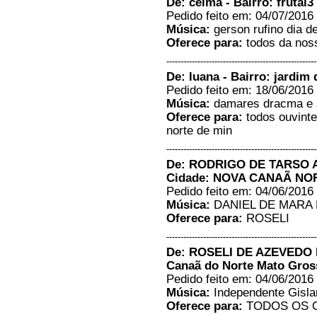
De: celma - Bairro: frutal3
21/12/2015 - 18:22
Pedido feito em: 04/07/2016 
-----------------------
Música:
gerson rufino dia de
Quero louvar a Deus pela vida
Oferece para:
todos da nossa
de todos os integrantes da rádio
cidade que Deus possa
-----------------------------------------------------
enriquecer a todos com as
De: luana - Bairro: jardim
bençãos espirituais, Estou
Pedido feito em: 18/06/2016 
sempre na audiencia da
programação....Deus vos
Música:
damares dracma e 
abençoe.....paz...
Oferece para:
todos ouvinte
Maike Mokaibe - Frutal MG/mg
norte de min
02/12/2015 - 17:00
Resposta:
obrigado irmão
-----------------------------------------------------
-----------------------
De: RODRIGO DE TARSO A
Paz do Senhor a todos dessa
Cidade: NOVA CANAÃ NO
benção que eu encontrei através
Pedido feito em: 04/06/2016 
da busca de site de rádios, que
Música:
DANIEL DE MARA 
Deus abençoe poderosamente
aos idealizadores deste veiculo
Oferece para:
ROSELI
de comunicação. Estamos
juntos em oração congregamos
-----------------------------------------------------
na Igreja Assembléia de Deus
De: ROSELI DE AZEVEDO LO
Conservadora na cidade de
Canaã do Norte Mato Gros
Gravataí RS....
Pedido feito em: 04/06/2016 
Pb.Leandro Rio - Gravatai/Rio
Grande do Sul
Música:
Independente Gisla
29/11/2015 - 13:51
Oferece para:
TODOS OS 
-----------------------