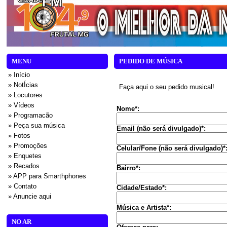
MENU
PEDIDO DE MÚSICA
» Início
» NotÍcias
Faça aqui o seu pedido musical!
» Locutores
» Vídeos
Nome*:
» Programacão
» Peça sua música
Email (não será divulgado)*:
» Fotos
» Promoções
Celular/Fone (não será divulgado)*
» Enquetes
» Recados
Bairro*:
» APP para Smarthphones
» Contato
Cidade/Estado*:
» Anuncie aqui
Música e Artista*:
NO AR