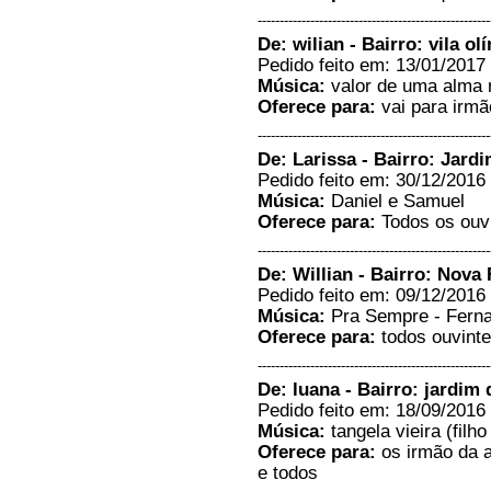
amo muito ela...
-----------------------------------------------------
Leandro Francisco da Silva -
De: wilian - Bairro: vila o
Chácara Santa Rosa PR/PR
29/09/2017 - 11:12
Pedido feito em: 13/01/2017 
-----------------------
Música:
valor de uma alma 
Oferece para:
vai para irmão
A paz do Senhor, somos a banda
Moriah e estamos sempre
-----------------------------------------------------
sintonizados na programação da
rádio Cidade!...
De: Larissa - Bairro: Jard
Moriah - Frutal/Minas Gerais
Pedido feito em: 30/12/2016 
29/03/2016 - 12:42
Música:
Daniel e Samuel
-----------------------
Oferece para:
Todos os ouvi
Gostaria de oferecer um hino
para todos os ouvintes, para
-----------------------------------------------------
toadas as guerreiras em cristo,
De: Willian - Bairro: Nova 
para minha mãe Pra Miriam,
Pedido feito em: 09/12/2016 
irma Junara, e para todos da
iada....
Música:
Pra Sempre - Fern
Mirieli - Frutal/MG
Oferece para:
todos ouvint
19/03/2016 - 11:06
-----------------------------------------------------
-----------------------
De: luana - Bairro: jardim
Me chamo Fernanda de Souza
Pedido feito em: 18/09/2016 
Vieira, procuro meu irmao Filho
de Joao Batista Vieira de
Música:
tangela vieira (filho
Cascalho Rico e Mirlene
Oferece para:
os irmão da a
Aparecida da Silva de Frutal.
e todos
Meu pai faleceu sem me contar
o seu nome e desde entao estou