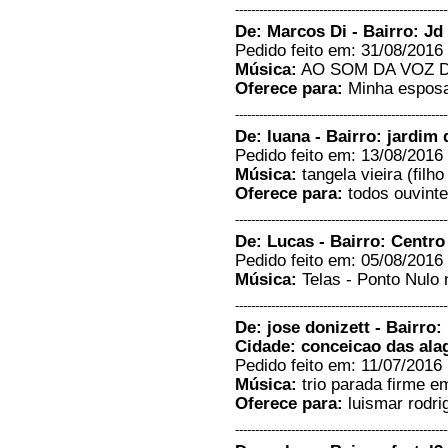
-----------------------------------------------------
a sua procura. Quem souber de
alguma informacao que possa
De: Marcos Di - Bairro: Jd
me ajuda a encontrar o meu
Pedido feito em: 31/08/2016 
irmao por favor entrar em
contato pelo email
Música:
AO SOM DA VOZ DE
vieiras.fernanda@gmail.com...
Oferece para:
Minha esposa 
Fernanda - Cascalho
Rico/Minas Gerais
-----------------------------------------------------
07/03/2016 - 12:42
De: luana - Bairro: jardim
-----------------------
Pedido feito em: 13/08/2016 
MUITO BONS OS HINOS
Música:
tangela vieira (filho
TOCADOS AQUI. OUCO
Oferece para:
todos ouvint
SEMPRE QUE POSSO. DEUS
ABENCOE TODOS DESSA
-----------------------------------------------------
EMISSORA....
De: Lucas - Bairro: Centro
EZEQUIEL SILVA -
Pedido feito em: 05/08/2016 
COLOMBIA/SP
17/01/2016 - 20:43
Música:
Telas - Ponto Nulo
-----------------------
-----------------------------------------------------
a paz irmao jaci sou o marcos
De: jose donizett - Bairro:
antonio estou trabalhando ai em
Cidade: conceicao das al
frutal na uemg desde julho e fico
ligadinho na radio cidade la na
Pedido feito em: 11/07/2016 
obra neste momento estou em
Música:
trio parada firme e
bh e ouvindo a radio cidade que
Deus abençoe voces ai toca ai
Oferece para:
luismar rodri
uma do daniel e samuel...
-----------------------------------------------------
marcos antonio - belo
horizonte/mg