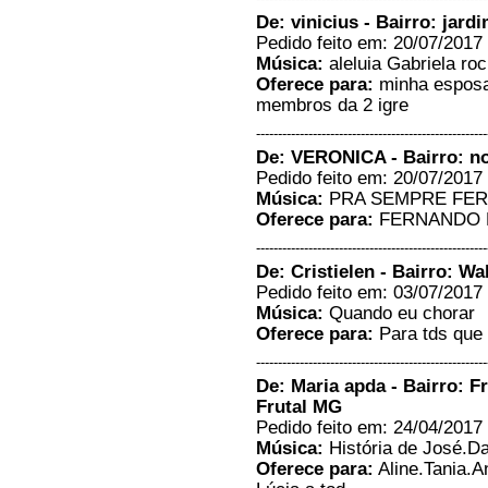
Porto Alegre/RS onde estou
De: vinicius - Bairro: jard
visitando minha filha, também
quero mandar um abraço para
Pedido feito em: 20/07/2017 
meus netos, filhas, genros e em
Música:
aleluia Gabriela ro
especial ao meu querido e
Oferece para:
minha esposa 
amado esposo Ismar. A paz do
senhor a todos que nos ouvem.
membros da 2 igre
Irma Cecilia...
-----------------------------------------------------
Cecília Ferreira Cruvinel -
Frutal/MG
De: VERONICA - Bairro: nov
01/11/2018 - 12:17
Pedido feito em: 20/07/2017 
-----------------------
Música:
PRA SEMPRE FE
Paz a todos ouvintes e equipe
Oferece para:
FERNANDO L
da rádio, Deus abençoe...
-----------------------------------------------------
Fernando - FORTALEZA/Ceará
11/05/2018 - 13:29
De: Cristielen - Bairro: W
-----------------------
Pedido feito em: 03/07/2017 
Música:
Quando eu chorar
Boa tarde. Moro aqui em Olímpia
e ouço todas as manhas o
Oferece para:
Para tds que 
programa e amo muito,estou
afastada da igreja mas sinto
-----------------------------------------------------
muita falta,ofereço um louvor pra
De: Maria apda - Bairro: F
minha vó Irani Beatriz e minha
tia Eugenia que moram ai em
Frutal MG
Frutal....
Pedido feito em: 24/04/2017 
Flavia De Matos - Olímpia/SP
Música:
História de José.Da
01/02/2018 - 16:14
Oferece para:
Aline.Tania.A
-----------------------