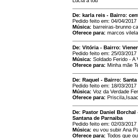
Lúcia a tod
Ofereço a próxima música pra
minha tia Eugênia e gostaria de
-----------------------------------------------------
dizer que a amo muito...
De: karla reis - Bairro: cen
Júnior bessa - São José do
Pedido feito em: 04/04/2017 
Rio preto/Sp
Música:
barreiras-brunno ca
22/01/2018 - 11:28
Oferece para:
marcos vilela
-----------------------
APAS DO SENHOR IRMAOS
-----------------------------------------------------
DA RADIA CIDADE . QUERO
De: Vitória - Bairro: Vien
MANDAR BEIJO PARA TODOS
Pedido feito em: 25/03/2017 
VCS AI DE FRUTAL...
Música:
Soldado Ferido - A
ANA CRISTINA DIAS SOUZA
SILVA - UBERLANDIA/MG
Oferece para:
Minha mãe Te
02/12/2017 - 17:30
-----------------------------------------------------
-----------------------
De: Raquel - Bairro: Sant
A PAZ QUE DEUS ABENÇOE
Pedido feito em: 18/03/2017 
TODOS VCS .SAUDADES....
Raqueline Santos -
Música:
Voz da Verdade Fer
GÔIANIA/GOIAS
Oferece para:
Priscila,Isaac
02/11/2017 - 13:45
-----------------------------------------------------
Resposta:
Deus abençoe irmã
Missionária Raqueline
De: Pastor Daniel Borchal 
-----------------------
Santana de Parnaiba
Eu amo essa radio sou de Minas
Pedido feito em: 02/03/2017 
Gerais a onde eu Moro Frutal mg
Música:
eu vou subir Ana P
quero manda um beijo pra minha
Oferece para:
Todos que ou
esposa Leia Beling da Silva eu