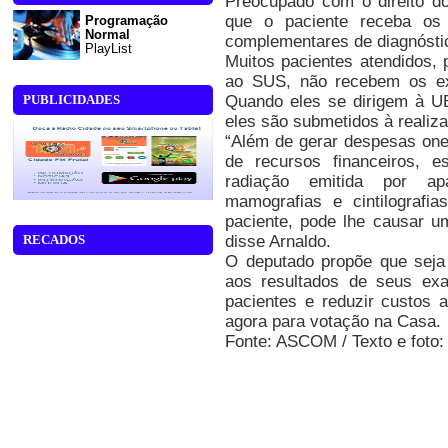
Preocupado com o direito do
que o paciente receba os
Programação
Normal
complementares de diagnósti
PlayList
Muitos pacientes atendidos, 
ao SUS, não recebem os exa
Quando eles se dirigem à UB
PUBLICIDADES
eles são submetidos à reali
“Além de gerar despesas oner
de recursos financeiros, 
radiação emitida por apa
mamografias e cintilografi
paciente, pode lhe causar u
disse Arnaldo.
RECADOS
O deputado propõe que seja
aos resultados de seus ex
pacientes e reduzir custos 
agora para votação na Casa.
Fonte: ASCOM / Texto e foto