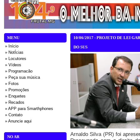
MENU
10/06/2017 - PROJETO DE LEI 
» Início
DO SUS
» NotÍcias
» Locutores
» Vídeos
» Programacão
» Peça sua música
» Fotos
» Promoções
» Enquetes
» Recados
» APP para Smarthphones
» Contato
» Anuncie aqui
Arnaldo Silva (PR) foi apres
NO AR