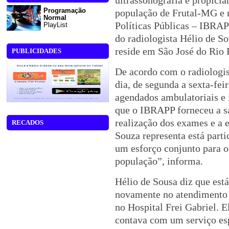
ultrassonografia e propici
Programação
população de Frutal-MG e re
Normal
Políticas Públicas – IBRAP
PlayList
do radiologista Hélio de S
reside em São José do Rio 
PUBLICIDADES
De acordo com o radiologis
dia, de segunda a sexta-feir
agendados ambulatoriais e 
que o IBRAPP forneceu a sa
realização dos exames e a 
RECADOS
Souza representa está part
um esforço conjunto para o
população”, informa.
Hélio de Sousa diz que está
novamente no atendimento 
no Hospital Frei Gabriel. E
contava com um serviço esp