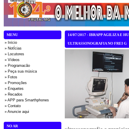
MENU
14/07/2017 - IBRAPP AGILIZA 
» Início
ULTRASSONOGRAFIA NO FREI G
» NotÍcias
» Locutores
» Vídeos
» Programacão
» Peça sua música
» Fotos
» Promoções
» Enquetes
» Recados
» APP para Smarthphones
» Contato
» Anuncie aqui
NO AR