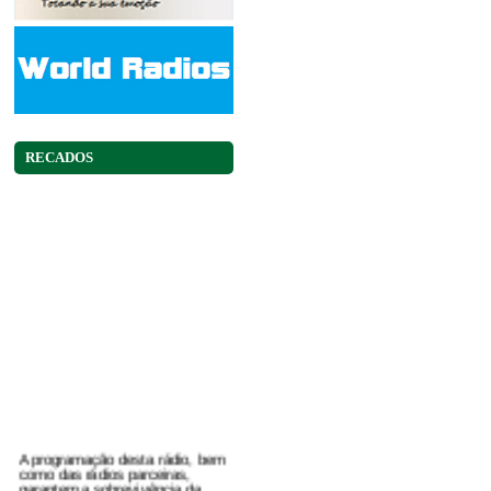
RECADOS
A programação desta rádio, bem
como das rádios parceiras,
garantem a sobrevivência da