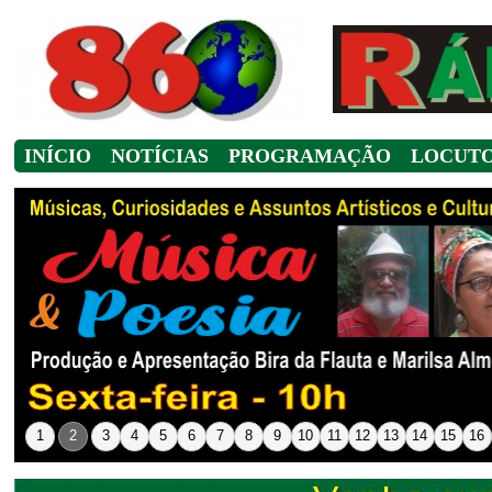
INÍCIO
NOTÍCIAS
PROGRAMAÇÃO
LOCUT
1
2
3
4
5
6
7
8
9
10
11
12
13
14
15
16