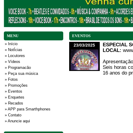
MENU
EVENTOS
» Início
ESPECIAL 
23/03/2025
LOCAL:
www.
» NotÍcias
» Locutores
Apresentação
» Vídeos
Seis horas c
» Programacão
16 anos do p
» Peça sua música
» Fotos
» Promoções
» Eventos
» Enquetes
» Recados
» APP para Smarthphones
» Contato
» Anuncie aqui