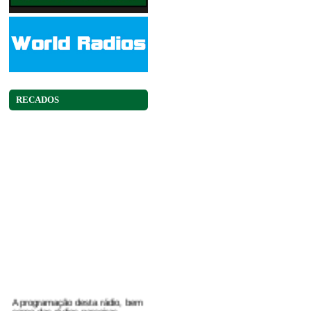
RECADOS
A programação desta rádio, bem
como das rádios parceiras,