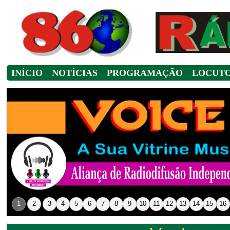
INÍCIO
NOTÍCIAS
PROGRAMAÇÃO
LOCUT
1
2
3
4
5
6
7
8
9
10
11
12
13
14
15
16