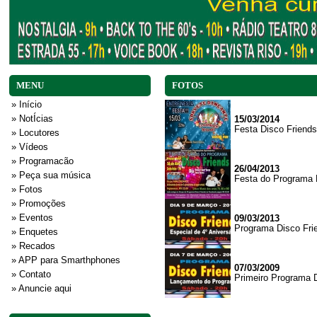
MENU
FOTOS
» Início
» NotÍcias
15/03/2014
Festa Disco Friends
» Locutores
» Vídeos
» Programacão
26/04/2013
» Peça sua música
Festa do Programa 
» Fotos
» Promoções
» Eventos
09/03/2013
Programa Disco Frie
» Enquetes
» Recados
» APP para Smarthphones
07/03/2009
» Contato
Primeiro Programa 
» Anuncie aqui