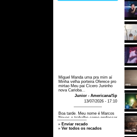
Miguel Manda uma pra mim aí
Minha velha porteira Oferece pro
mirtao Meu pai Cícero Juninho
nova Carioba...
Junior - Americana/Sp
13/07/2026 - 17:10
-----------------------
Boa tarde. Meu nome é Marcos
Neves e trabalho como professor
da rede estadual em Americana.
------------------------
Estou realizando o lançamento
»
Enviar recado
do livro "Diário de um mendigo",
»
Ver todos os recados
romance de cunho social
publicado pela Editora Scortecci.