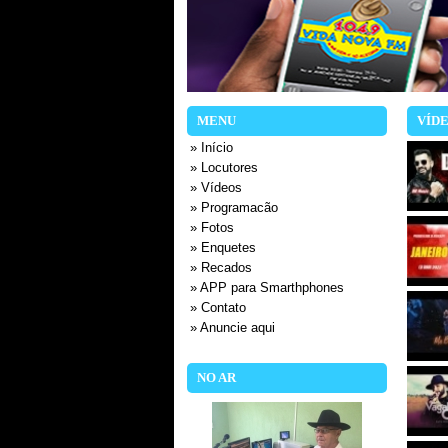
MENU
VÍD
» Início
» Locutores
» Vídeos
» Programacão
» Fotos
» Enquetes
» Recados
» APP para Smarthphones
» Contato
» Anuncie aqui
NO AR