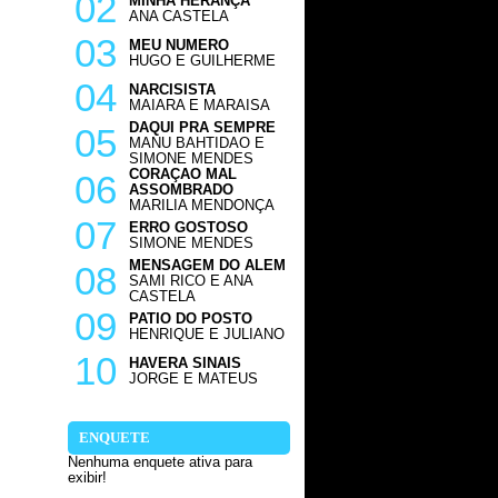
02
MINHA HERANÇA
ANA CASTELA
03
MEU NUMERO
HUGO E GUILHERME
04
NARCISISTA
MAIARA E MARAISA
DAQUI PRA SEMPRE
05
MANU BAHTIDAO E
SIMONE MENDES
CORAÇAO MAL
06
ASSOMBRADO
MARILIA MENDONÇA
07
ERRO GOSTOSO
SIMONE MENDES
MENSAGEM DO ALEM
08
SAMI RICO E ANA
CASTELA
09
PATIO DO POSTO
HENRIQUE E JULIANO
10
HAVERA SINAIS
JORGE E MATEUS
ENQUETE
Nenhuma enquete ativa para
exibir!