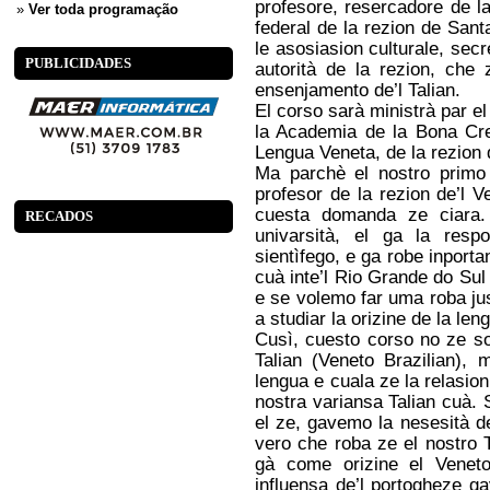
profesore, resercadore de l
»
Ver toda programação
federal de la rezion de San
le asosiasion culturale, sec
PUBLICIDADES
autorità de la rezion, che
ensenjamento de’l Talian.
El corso sarà ministrà par el
la Academia de la Bona Cr
Lengua Veneta, de la rezion d
Ma parchè el nostro primo 
profesor de la rezion de’l 
cuesta domanda ze ciara. 
RECADOS
univarsità, el ga la resp
sientìfego, e ga robe inporta
cuà inte’l Rio Grande do Sul
e se volemo far uma roba jus
a studiar la orizine de la len
Cusì, cuesto corso no ze sol
Talian (Veneto Brazilian), 
lengua e cuala ze la relasion 
nostra variansa Talian cuà. 
el ze, gavemo la nesesità d
vero che roba ze el nostro T
gà come orizine el Venet
influensa de’l portogheze g