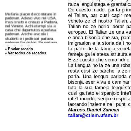
raiza lenguìstega e gramatica
De cuesto modo, par la prima
Me faria piacer de contatare in
el Talian, par cusì capir m
padovan. Adeso vivo nei USA,
ma so nato e cresuo a Padova,
veneto ze el nostro Talian.
nel Veneto. A chie tempi sia a
Talian no ze ndrio laorar p
casa che dapartuto se parlava
europeu. El Talian ze una v
padovan. Anche a scola i
studenti e i profesori parlava
e anca bisonja che sia, parch
padovan fra de lori. Se parlava
imigrasion e la storia de i n
italian quando se parlava
------------------------
fa parte de la fameja venet
diretamente coi profesori e
»
Enviar recado
viceversa. Ma e robe ze cambia
»
Ver todos os recados
fameja ga la stesa strutura 
co la generasion sucesiva, tuti
E ze cuesto che semo ndrio 
deso parla italian. Solo la zente
La Lengua no la ze una roba
de la me eta parla e capise el
padovan. No gavaria mai pensa
restà cusì ze parche la ze 
che in BRASILE ghe se zente
parla. Una lengua parlada 
che parla vene...
bisonja eser viva e caminar
Leo - Cleveland GA/USA
tuta la sua fameja lenguìst
27/03/2026 - 11:38
cusì ga fato el spanjolo int
Resposta:
Caro Leo, Grazie per
aver contatato e domandemo
inte’l mondo, senpre respetan
scuse per el ritardo nea risposta,
laorando insieme ne i punti c
gia che semo a giustar la nostra
Marcos Daniel Zancan
stanza de laoro. Semo ealegri di
saver che aprezzi e valorizi el
talian@ctism.ufsm.br
nostro laoro par la conservasion
del patrimonio culturale, eredità
dai nostri antenati emigrati in
Brasile. Qui ndoe stemo a vìver