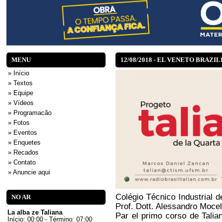
MENU
12/08/2018 - EL VENETO BRAZIL
» Início
» Textos
» Equipe
» Vídeos
» Programacão
» Fotos
» Eventos
» Enquetes
» Recados
» Contato
» Anuncie aqui
Colégio Técnico Industrial de
NO AR
Prof. Dott. Alessandro Mocell
La alba ze Taliana
Par el primo corso de Talia
Início: 00:00 - Término: 07:00