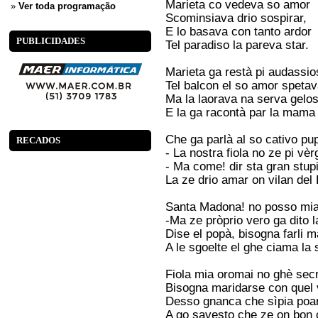
Marieta co vedeva so amor
»
Ver toda programação
Scominsiava drio sospirar,
E lo basava con tanto ardor
PUBLICIDADES
Tel paradiso la pareva star.
Marieta ga restà pi audassio
Tel balcon el so amor spetav
Ma la laorava na serva gelo
E la ga racontà par la mama
Che ga parlà al so cativo pu
RECADOS
- La nostra fiola no ze pi vèr
- Ma come! dir sta gran stupi
La ze drio amar on vilan del 
Santa Madona! no posso mia
-Ma ze pròprio vero ga dito 
Dise el popà, bisogna farli m
A le sgoelte el ghe ciama la 
Fiola mia oromai no ghè sec
Bisogna maridarse con quel 
Desso gnanca che sìpia poa
A go savesto che ze on bon c