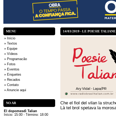
MENU
14/03/2019 - LE POESIE TALIANE
» Início
» Textos
» Equipe
» Vídeos
» Programacão
» Fotos
» Eventos
» Enquetes
» Recados
» Contato
» Anuncie aqui
Che el fiol del vilan la struc
NO AR
Là tel brol spetava la morosa
El dopomesdì Talian
Início: 15:00 - Término: 18:00