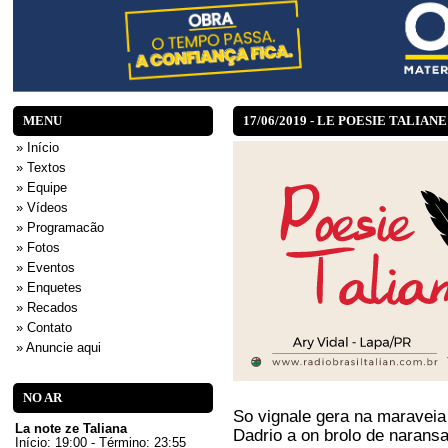
MENU
17/06/2019 - LE POESIE TALIANE
» Início
» Textos
» Equipe
» Vídeos
» Programacão
» Fotos
» Eventos
» Enquetes
» Recados
» Contato
» Anuncie aqui
NO AR
So vignale gera na maraveia
La note ze Taliana
Dadrio a on brolo de narans
Início: 19:00 - Término: 23:55