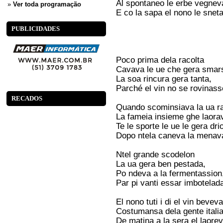
Al spontaneo le erbe vegnev
»
Ver toda programação
E co la sapa el nono le snet
PUBLICIDADES
Poco prima dela racolta
Cavava le ue che gera smar
La soa rincura gera tanta,
Parché el vin no se rovinass
RECADOS
Quando scominsiava la ua ra
La fameia insieme ghe laora
Te le sporte le ue le gera dri
Dopo ntela caneva la menav
Ntel grande scodelon
La ua gera ben pestada,
Po ndeva a la fermentassion
Par pi vanti essar imbotelad
El nono tuti i di el vin beveva
Costumansa dela gente itali
De matina a la sera el laore