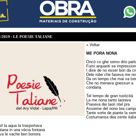
7/2019 - LE POESIE TALIANE
« Voltar
ME PORA NONA
Oncó co ghe semo drio parl
Fursi arquanti se impressio
I dise de no esser bon da cr
Dele robe che faseva me n
Da on tempo che mai va tor
Che no menava gnessun a
condana.
Tel tempo de gran rusticità
La me nona tanto laorava
Piaseva dei laori ntel pra
Assieme del nono tea camp
Tante sorte de piante la se
Costumansa dea zente itali
ol la aqua la trasportava
ntana in una vècia fontana
a le vache ben bonora