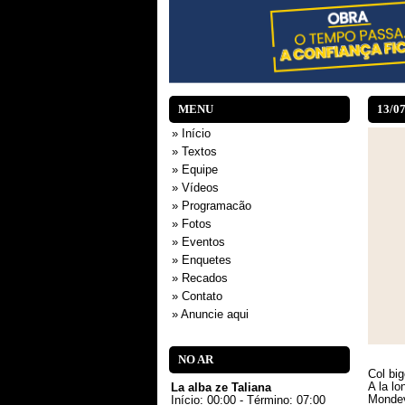
MENU
13/0
» Início
» Textos
» Equipe
» Vídeos
» Programacão
» Fotos
» Eventos
» Enquetes
» Recados
» Contato
» Anuncie aqui
NO AR
Col big
A la lo
La alba ze Taliana
Mondev
Início: 00:00 - Término: 07:00