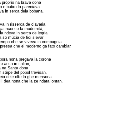
a pròprio na brava dona
 e butiro la pareciava
va in serca dela bobana.
a in risserca de ciavaria
a incoi co la modernità,
a ndeva in serca de legria
a so mùcia de fioi slevar
tempo che se viveva in compagnia
pressa che el moderno ga fato cambiar.
pora nona pregava la corona
 e anca in italian,
a na Santa dona
 stirpe del popol trevisan,
eia dele olte la ghe mensona
lii dea nona che la ze ndata lontan.