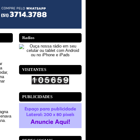
Radios
ar
na
VISITANTES
edar,
ona
nar
PUBLICIDADES
agna
menava
ana.