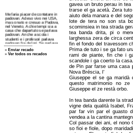
gavea un bruto perau in tea
trarse el ga acetà. Zera tut
Me faria piacer de contatare in
aiuto dela manara e del seg
padovan. Adeso vivo nei USA,
ma so nato e cresuo a Padova,
lote de tera no son sta bo
nel Veneto. A chie tempi sia a
scominsiea in tea strada ger
casa che dapartuto se parlava
tea banda drita, pi o men
padovan. Anche a scola i
studenti e i profesori parlava
larghessa zera de circa cen
padovan fra de lori. Se parlava
fin el fondo del travessom ch
italian quando se parlava
------------------------
Prima de tuto i se ga fato u
diretamente coi profesori e
»
Enviar recado
viceversa. Ma e robe ze cambia
»
Ver todos os recados
rami de piante, fin che i g
co la generasion sucesiva, tuti
scandole i ga coerto la casa. 
deso parla italian. Solo la zente
de la me eta parla e capise el
de Pin par farse uma casa p
padovan. No gavaria mai pensa
Nova Bréscia, l’
che in BRASILE ghe se zente
Giuseppe el se ga maridà 
che parla vene...
questo matrimonio no ze 
Leo - Cleveland GA/USA
Giuseppe el ze restà orbo.
27/03/2026 - 11:38
Resposta:
Caro Leo, Grazie per
aver contatato e domandemo
In tea banda darente la strad
scuse per el ritardo nea risposta,
vigne dela qualità Isabel, 
gia che semo a giustar la nostra
stanza de laoro. Semo ealegri di
par far vin par el guasto 
saver che aprezzi e valorizi el
vendea a la cantina mantegne
nostro laoro par la conservasion
Col passar dei ani, el non
del patrimonio culturale, eredità
dai nostri antenati emigrati in
so fioi e fiole, dopo marida
Brasile. Qui ndoe stemo a vìver