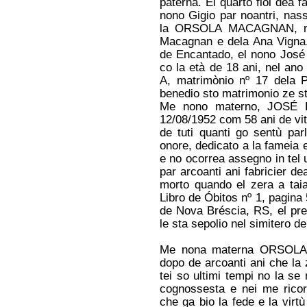
paterna. El quarto fiol dea
ze molto raro trovar qualcuno
nono Gigio par noantri, nas
che parla ancora eil padovan,
perché ghe ze stata na
la ORSOLA MACAGNAN, nassi
mescolanza dele lingue parlate
Macagnan e dela Ana Vigna.
degli immigrati con il veneto che
de Encantado, el nono José 
ga prevalso per via del piu
grande num
co la età de 18 ani, nel ano 
-----------------------
A, matrimònio nº 17 dela 
VÊNETO-CAPIXABA, ‘IL
benedio sto matrimonio ze st
NOSTRO TALIAN’ Segundo o
Me nono materno, JOSÉ 
Arquivo Público do Espírito
12/08/1952 com 58 ani de vi
Santo, de 1812 a 1900, entraram
no estado perto de 40.000
de tuti quanti go sentù par
imigrantes italianos, muitos
onore, dedicato a la fameia 
vindos do Vêneto (40%), uma
e no ocorrea assegno in tel
região do norte da Itália; este
fato trouxe várias contribuições
par arcoanti ani fabricier 
linguísticas de
morto quando el zera a taia
superstrato/bilinguismo
Libro de Óbitos nº 1, pagin
(especialmente no vocabulário
ou no campo das expressões
de Nova Bréscia, RS, el pret
frasais), que acabaram se
le sta sepolio nel simitero d
incorporando ao Português
Brasileiro (algumas poucas) e/ou
tendo vida limitada ao tempo em
Me nona materna ORSOLA 
que os peninsulares participa...
dopo de arcoanti ani che la
Altair Malacarne - São Gabriel
tei so ultimi tempi no la se
da Palha/Espirito Santo - Bra
cognossesta e nei me ricor
12/02/2026 - 8:30
che ga bio la fede e la virt
Resposta:
Caro Altair. Os