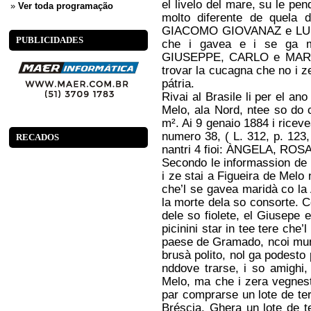
el livelo del mare, su le pe
»
Ver toda programação
molto diferente de quela 
GIACOMO GIOVANAZ e LUIGI
PUBLICIDADES
che i gavea e i se ga me
GIUSEPPE, CARLO e MARIA, 
trovar la cucagna che no i 
pátria.
Rivai al Brasile li per el an
Melo, ala Nord, ntee so do 
m². Ai 9 genaio 1884 i ricevea
numero 38, ( L. 312, p. 123,
RECADOS
nantri 4 fioi: ÀNGELA, R
Secondo le informassion de
i ze stai a Figueira de Mel
che’l se gavea maridà co 
la morte dela so consorte. 
dele so fiolete, el Giusepe e
picinini star in tee tere che
paese de Gramado, ncoi mun
brusà polito, nol ga podest
nddove trarse, i so amighi,
Melo, ma che i zera vegnesti
par comprarse un lote de te
Bréscia. Ghera un lote de t