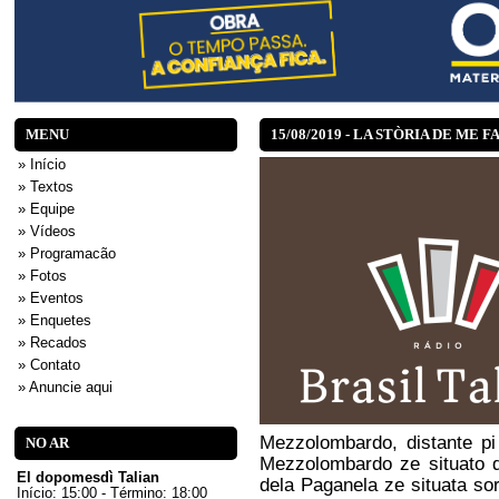
MENU
15/08/2019 - LA STÒRIA DE ME 
» Início
» Textos
» Equipe
» Vídeos
» Programacão
» Fotos
» Eventos
» Enquetes
» Recados
» Contato
» Anuncie aqui
Mezzolombardo, distante pi
NO AR
Mezzolombardo ze situato d
El dopomesdì Talian
dela Paganela ze situata sor
Início: 15:00 - Término: 18:00