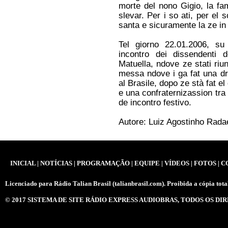
imigrantes vindos da região do
morte del nono Gigio, la fam
Vêneto trouxeram junto uma
slevar. Per i so ati, per el 
riqueza que perdura com o
passar do tempo: a língua. A
santa e sicuramente la ze in 
língua vêneta não é apenas uma
língua de casa. É também uma
Tel giorno 22.01.2006, s
língua de história, a língua viva
do povo, a língua das casas,
incontro dei dissendenti
dos barcos, dos mercados —
Matuella, ndove ze stati riu
exatamente como aquela que
messa ndove i ga fat una dr
ainda hoje é falada nas
comunidades Vênetas do sul do
al Brasile, dopo ze stà fat el
Brasil e contribuir para mantê-la
e una confraternizassion tra t
viva é o dever dos que
de incontro festivo.
descendem destes bravos
imigrantes.
-----------------------
Autore: Luiz Agostinho Radae
Un gran saluto per voi, ascolto
molto la radio Talian Brasil, mi
ricorda tanto a i miei nonni.
Forza il Vento, tante canzoni
uguali o molto simile se
INICIAL
|
NOTÍCIAS
|
PROGRAMAÇÃO
|
EQUIPE
|
VÍDEOS
|
FOTOS
|
C
cantavano nella mia famiglia
materna Giacopuzzi, Procura,
perche paterna Fiorotto, Colletti,
Licenciado para
Rádio Talian Brasil (talianbrasil.com)
. Proibida a cópia total
Tafarell e gia piu lontano il arrivo
all Argentina. Il Mazzolin di fiori
© 2017
SISTEMA DE SITE RÁDIO EXPRESS AUDIOBRAS
, TODOS OS DI
nel primo posto, la piu cantata,
era obligazione sapere la lettera.
Saluti....
Dante Jose Fiorotto