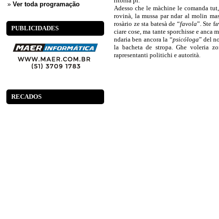
ritorna pi.
»
Ver toda programação
Adesso che le màchine le comanda tut,
rovinà, la mussa par ndar al molin ma
rosàrio ze sta batesà de “
favola
”. Ste f
PUBLICIDADES
ciare cose, ma tante sporchisse e anca ma
ndaria ben ancora la “
psicóloga
” del n
la bacheta de stropa. Ghe voleria zo
rapresentanti politichi e autorità.
RECADOS