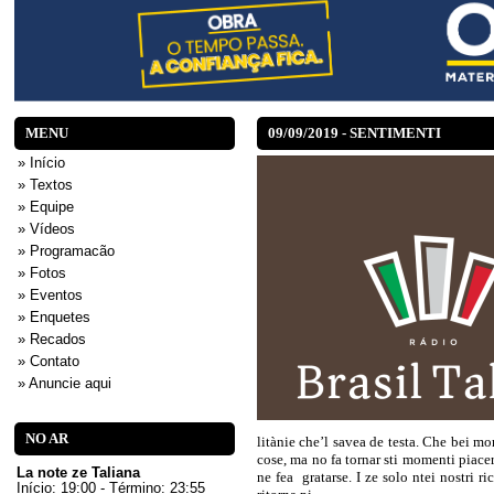
MENU
09/09/2019 - SENTIMENTI
» Início
» Textos
» Equipe
» Vídeos
» Programacão
» Fotos
» Eventos
» Enquetes
» Recados
» Contato
» Anuncie aqui
NO AR
litànie che’l savea de testa. Che bei 
cose, ma no fa tornar sti momenti piacer
La note ze Taliana
ne fea gratarse. I ze solo ntei nostri r
Início: 19:00 - Término: 23:55