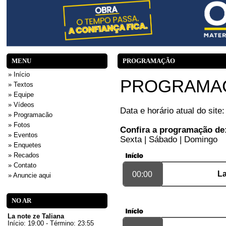
MENU
PROGRAMAÇÃO
» Início
PROGRAMA
» Textos
» Equipe
» Vídeos
Data e horário atual do site
» Programacão
» Fotos
Confira a programação de
» Eventos
Sexta
|
Sábado
|
Domingo
» Enquetes
» Recados
» Contato
La
00:00
» Anuncie aqui
NO AR
La note ze Taliana
Início: 19:00 - Término: 23:55