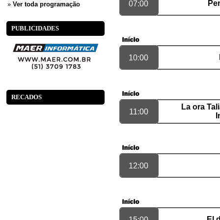
Per
07:00
»
Ver toda programação
PUBLICIDADES
10:00
RECADOS
La ora Tal
11:00
I
12:00
El 
15:00