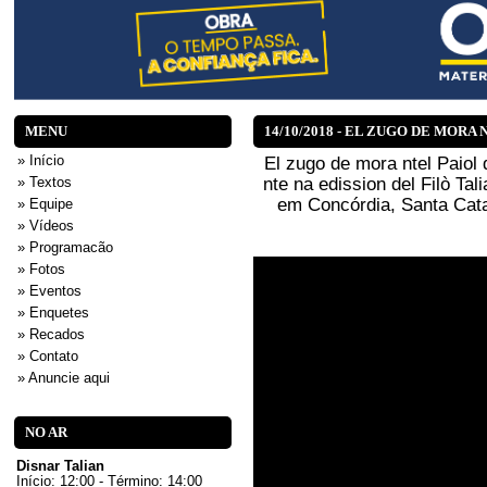
MENU
14/10/2018 - EL ZUGO DE MORA
» Início
El zugo de mora ntel Paiol 
nte na edission del Filò Tal
» Textos
em Concórdia, Santa Catar
» Equipe
» Vídeos
» Programacão
» Fotos
» Eventos
» Enquetes
» Recados
» Contato
» Anuncie aqui
NO AR
Disnar Talian
Início: 12:00 - Término: 14:00