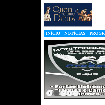
INÍCIO
NOTÍCIAS
PROG
1
2
3
4
5