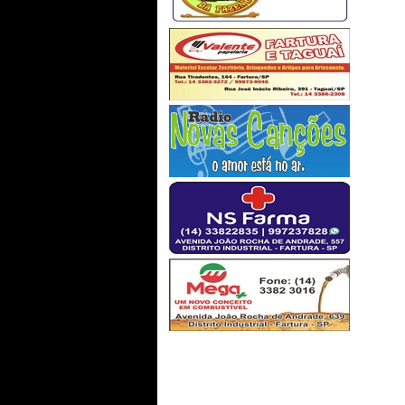
pódio quem usa as derrotas para
alcançá-lo. Só é digno da
sabedoria quem usa as lágrimas
para irrigá-la. Os frágeis usam a
força; os fortes, a inteligência.
Seja um sonhador, mas una
seus sonhos com disciplina,
Pois sonhos sem disciplina
produzem pessoas frustradas.
Seja um debatedor de ideia...
renata - fartura sp/são paulo
26/09/2019 - 11:56
-----------------------
O programa No Caminho da
Providencia foi maravilhoso.
Parabéns...
Regina - Juiz de Fora/MG
23/09/2019 - 15:58
-----------------------
Oiê irmá Cida!!! Estou aprendendo muito c
período de METANÓIA (Conversão). É o mom
&#128077;&#127996;&#128591;&#127996;&
------------
O programa TOQUE DE DEUS,
com apresentação da ir.
Aparecida é mto show!!! Que