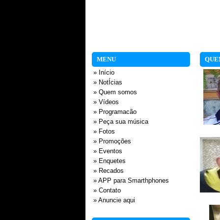
MENU
QUE
» Início
» NotÍcias
» Quem somos
» Vídeos
» Programacão
» Peça sua música
» Fotos
» Promoções
» Eventos
» Enquetes
» Recados
» APP para Smarthphones
» Contato
» Anuncie aqui