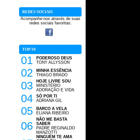
REDES SOCIAIS
Acompanhe-nos através de suas
redes sociais favoritas:
TOP 10
01
PODEROSO DEUS
TONY ALLYSSON
02
MINHA ESSÊNCIA
THIAGO BRADO
HOJE LIVRE SOU
03
MINISTÉRIO
ADORAÇÃO E VIDA
04
SÓ POR TI
ADRIANA GIL
05
BARCO A VELA
ELIANA RIBEIRO
NÃO ME BASTA
06
SABER
PADRE REGINALDO
MANZOTTI
NINGUÉM TE AMA